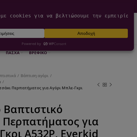
0
ΕΊΣΟΔΟΣ / ΕΓΓΡΑΦΉ
€
0,00
ΠΆΣΧΑ
ΒΡΕΦΙΚΌ
πτιστικά
Βάπτιση αγόρι
α
τσάκι Περπατήματος για Αγόρι Μπλε-Γκρι
 Βαπτιστικό
 Περπατήματος για
Γκρι Α532Ρ, Everkid