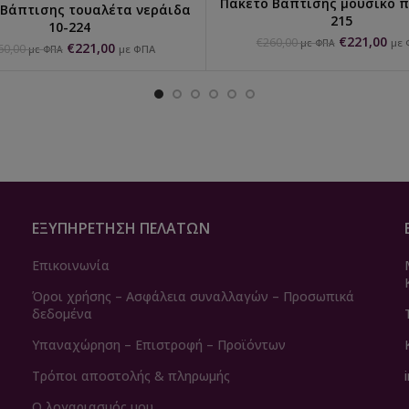
Πακέτο Βάπτισης μουσικό π
ΕΠΙΛΟΓΉ...
 Βάπτισης τουαλέτα νεράιδα
ΕΠΙΛΟΓΉ...
215
10-224
€
221,00
€
260,00
με 
με ΦΠΑ
€
221,00
60,00
με ΦΠΑ
με ΦΠΑ
ΕΞΥΠΗΡΈΤΗΣΗ ΠΕΛΑΤΏΝ
Επικοινωνία
Όροι χρήσης – Ασφάλεια συναλλαγών – Προσωπικά
δεδομένα
Υπαναχώρηση – Επιστροφή – Προϊόντων
Τρόποι αποστολής & πληρωμής
Ο λογαριασμός μου