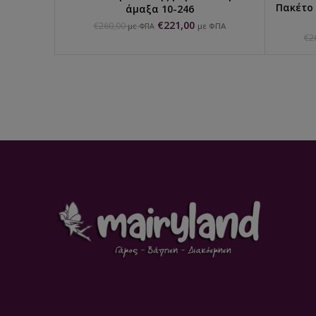
Πακέτο
άμαξα 10-246
€
221,00
€
260,00
με ΦΠΑ
με ΦΠΑ
€
2