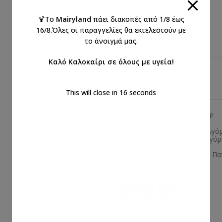
Φύλο
🍹Το
Mairyland
πάει διακοπές από 1/8 έως
Σχεδιαστής
16/8.Όλες οι παραγγελίες θα εκτελεστούν με
Τύπος παπουτσιού
το άνοιγμά μας.
Καλό Καλοκαίρι σε όλους με υγεία!
ΑΠΟΣΤΟΛΉ & ΠΑΡΆΔΟΣΗ
This will close in
15
seconds
Κωδικός προϊόντος:
Α532Ρ
Κατηγορίες:
Everkid 2025 Αγό
Βαπτιστικά παπούτσια για αγόρ
Ετικέτες:
ΑΓΟΡΙ
,
βάπτιση
,
Πα
Κοινοποιήστε: