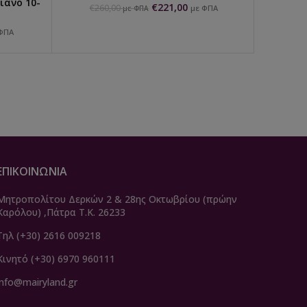
ιάνο 10-
€
221,00
€
260,00
με ΦΠΑ
με ΦΠΑ
ΦΠΑ
ΕΠΙΚΟΙΝΩΝΙΑ
Μητροπολίτου Δερκών 2 & 28ης Οκτωβρίου (πρώην
Καρόλου) ,Πάτρα Τ.Κ. 26233
Τηλ (+30) 2616 009218
Κινητό (+30) 6970 960111
info@mairyland.gr