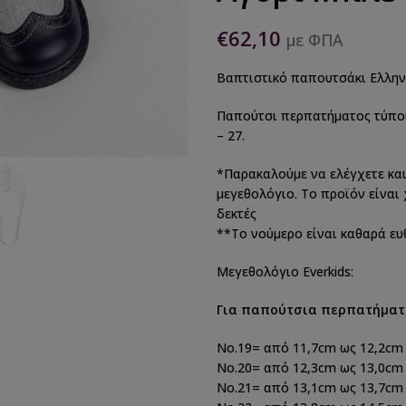
€
62,10
με ΦΠΑ
Βαπτιστικό παπουτσάκι Ελληνι
Παπούτσι περπατήματος τύπου
– 27.
*Παρακαλούμε να ελέγχετε και
μεγεθολόγιο. Το προϊόν είναι
δεκτές
**Το νούμερο είναι καθαρά ε
Μεγεθολόγιο Everkids:
Για παπούτσια περπατήματ
Νο.19= από 11,7cm ως 12,2cm
Νο.20= από 12,3cm ως 13,0cm
No.21= από 13,1cm ως 13,7cm