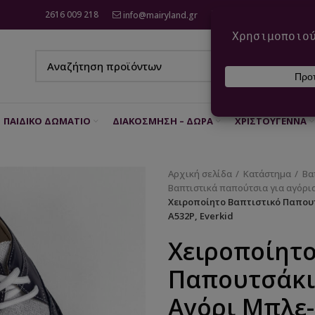
2616 009 218
info@mairyland.gr
6970 960 111
ΠΑΙΔΙΚΌ ΔΩΜΆΤΙΟ
ΔΙΑΚΌΣΜΗΣΗ – ΔΏΡΑ
ΧΡΙΣΤΟΎΓΕΝΝΑ
Αρχική σελίδα
Κατάστημα
Βα
Βαπτιστικά παπούτσια για αγόρι
Χειροποίητο Βαπτιστικό Παπου
Α532Ρ, Everkid
Χειροποίητο
Παπουτσάκι
Αγόρι Μπλε-