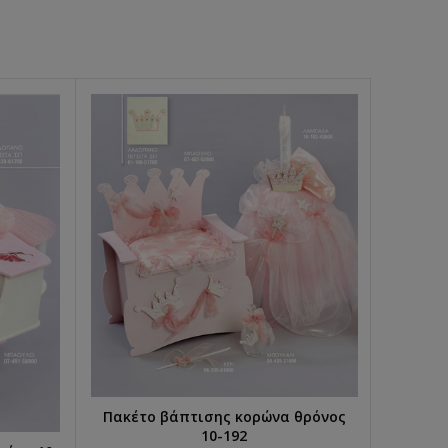
Σετ βά
και φ
Πακέτο βάπτισης κορώνα θρόνος
ΕΠΙΛΟΓΉ...
€
2
10-192