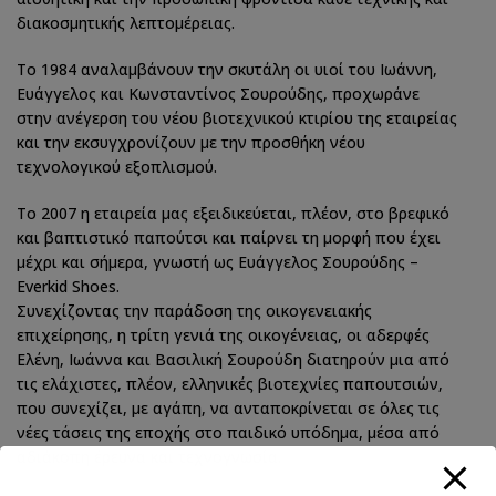
διακοσμητικής λεπτομέρειας.
Το 1984 αναλαμβάνουν την σκυτάλη οι υιοί του Ιωάννη,
Ευάγγελος και Κωνσταντίνος Σουρούδης, προχωράνε
στην ανέγερση του νέου βιοτεχνικού κτιρίου της εταιρείας
και την εκσυγχρονίζουν με την προσθήκη νέου
τεχνολογικού εξοπλισμού.
Το 2007 η εταιρεία μας εξειδικεύεται, πλέον, στο βρεφικό
και βαπτιστικό παπούτσι και παίρνει τη μορφή που έχει
μέχρι και σήμερα, γνωστή ως Ευάγγελος Σουρούδης –
Everkid Shoes.
Συνεχίζοντας την παράδοση της οικογενειακής
επιχείρησης, η τρίτη γενιά της οικογένειας, οι αδερφές
Ελένη, Ιωάννα και Βασιλική Σουρούδη διατηρούν μια από
τις ελάχιστες, πλέον, ελληνικές βιοτεχνίες παπουτσιών,
που συνεχίζει, με αγάπη, να ανταποκρίνεται σε όλες τις
νέες τάσεις της εποχής στο παιδικό υπόδημα, μέσα από
αδιάκοπη έρευνα και τεχνογνωσία.