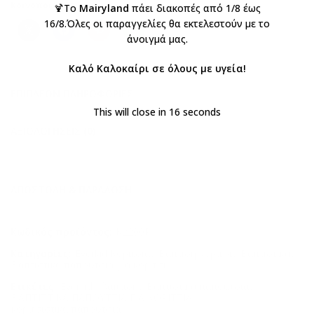
Κοινοποιήστε:
🍹Το
Mairyland
πάει διακοπές από 1/8 έως
16/8.Όλες οι παραγγελίες θα εκτελεστούν με το
άνοιγμά μας.
Καλό Καλοκαίρι σε όλους με υγεία!
ΕΠΙΠΛΈΟΝ ΠΛΗΡΟΦΟΡΊΕΣ
This will close in
15
seconds
ΑΞΙΟΛΟΓΉΣΕΙΣ (0)
ΑΠΟΣΤΟΛΉ & ΠΑΡΆΔΟΣΗ
Κωδικός προϊόντος:
K2200Ρ
Κατηγορίες:
Everkid Κορίτσια
,
Βάπτιση κορίτσι
,
Βαπτιστικά
,
Βαπτιστικά παπούτσια για κορίτσι
Ετικέτες:
Everkid
,
βάπτιση
,
Βαπτιστικά παπούτσια
,
ΒΑΠΤΙΣΤΙΚΑ ΠΑΠΟΥΤΣΙΑ ΓΙΑ ΚΟΡΙΤΣΙΑ
,
κοριτσίστικα παπούτσια