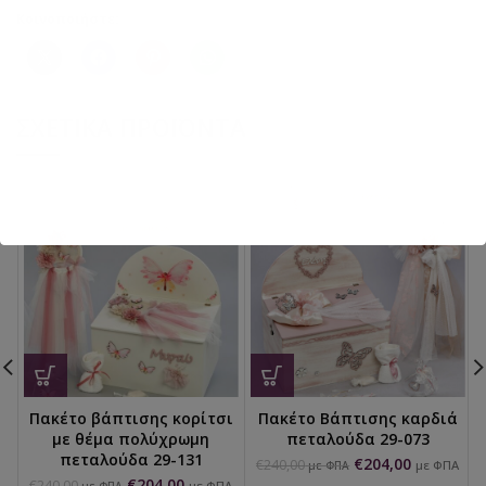
Κοινοποιήστε:
ΣΧΕΤΙΚΆ ΠΡΟΪΌΝΤΑ
Πακέτο βάπτισης κορίτσι
Πακέτο Βάπτισης καρδιά
με θέμα πολύχρωμη
πεταλούδα 29-073
πεταλούδα 29-131
€
204,00
€
240,00
με ΦΠΑ
με ΦΠΑ
€
204,00
€
240,00
με ΦΠΑ
με ΦΠΑ