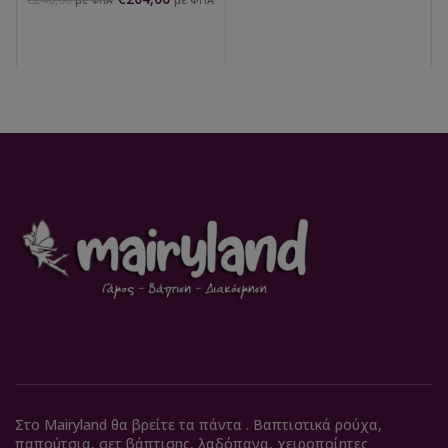
Στο Mairyland θα βρείτε τα πάντα . Βαπτιστικά ρούχα,
παπούτσια, σετ βάπτισης, λαδόπανα, χειροποίητες