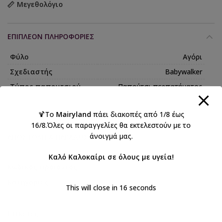
Μεγεθολόγιο
ΕΠΙΠΛΈΟΝ ΠΛΗΡΟΦΟΡΊΕΣ
Φύλο
Αγόρι
Σχεδιαστής
Babywalker
Τύπος παπουτσιού
Παπούτσι περπατήματος
🍹Το
Mairyland
πάει διακοπές από 1/8 έως
16/8.Όλες οι παραγγελίες θα εκτελεστούν με το
άνοιγμά μας.
ΑΠΟΣΤΟΛΉ & ΠΑΡΆΔΟΣΗ
Καλό Καλοκαίρι σε όλους με υγεία!
Κωδικός προϊόντος:
BW4169BEIGE
Κατηγορίες:
Babywalker 2025 Αγόρια
,
This will close in
15
seconds
Babywalker Size Guide 4
,
Βάπτιση αγόρι
,
Βαπτιστικά
,
Βαπτιστικά παπούτσια για αγόρια
Ετικέτες:
ΑΓΟΡΙ
,
βάπτιση
,
Παπούτσια περπατήματος