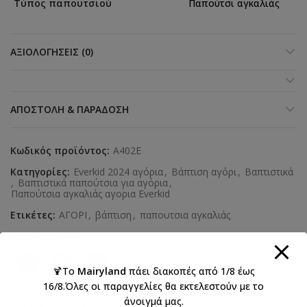
Τύπος παπουτσιού
Παπούτσι αγκαλιάς
ΑΞΙΟΛΟΓΉΣΕΙΣ (0)
ΑΠΟΣΤΟΛΉ & ΠΑΡΆΔΟΣΗ
Κωδικός προϊόντος:
Α402Ε
Κατηγορίες:
Everkid 2024 αγόρια
,
Βάπτιση αγόρι
,
Βαπτιστικά
,
Βαπτιστικά παπούτσια για αγόρια
,
Παπούτσια αγκαλιάς αγορια Everkid
Ετικέτες:
ΑΓΟΡΙ
,
βάπτιση
,
παπουτσια αγκαλιάς
Κοινοποιήστε:
🍹Το
Mairyland
πάει διακοπές από 1/8 έως
16/8.Όλες οι παραγγελίες θα εκτελεστούν με το
άνοιγμά μας.