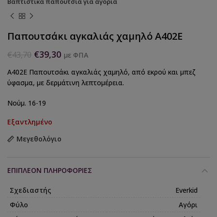
Βαπτιστικά παπούτσια για αγόρια
Παπουτσάκι αγκαλιάς χαμηλό Α402Ε
€
39,30
€
43,70
με ΦΠΑ
A402Ε Παπουτσάκι αγκαλιάς χαμηλό, από εκρού και μπεζ
ύφασμα, με δερμάτινη λεπτομέρεια.
Νούμ. 16-19
Εξαντλημένο
Μεγεθολόγιο
ΕΠΙΠΛΈΟΝ ΠΛΗΡΟΦΟΡΊΕΣ
Σχεδιαστής
Everkid
Φύλο
Αγόρι