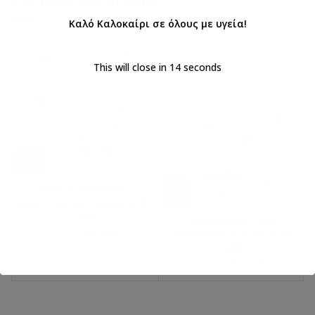
ΣΧΕΤΙΚΆ ΠΡΟΪΌΝΤΑ
Καλό Καλοκαίρι σε όλους με υγεία!
This will close in
14
seconds
Πακέτο βάπτισης
ρομαντικό με τουαλέτα 10-
256
Πακέτο βάπτισης
€
221,00
€
260,00
ρομαντικό με άμαξα 10-
με ΦΠΑ
με ΦΠΑ
246
€
221,00
€
260,00
με ΦΠΑ
με ΦΠΑ