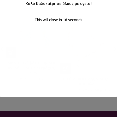
Καλό Καλοκαίρι σε όλους με υγεία!
This will close in
16
seconds
Μαρτυρικό βάπτισης για
αγοράκι (σετ 50 τεμάχια)
20105
Πακέτο Βάπτισης Vintage
€
36,00
με ΦΠΑ
μπαούλο
€
280,50
€
330,00
με ΦΠΑ
με ΦΠΑ