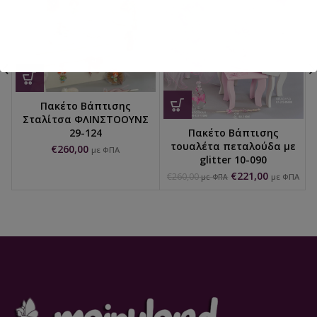
Πακέτο Βάπτισης
Σταλίτσα ΦΛΙΝΣΤΟΟΥΝΣ
Πακέτο Βάπτισης
29-124
τουαλέτα πεταλούδα με
€
260,00
με ΦΠΑ
glitter 10-090
€
221,00
€
260,00
με ΦΠΑ
με ΦΠΑ