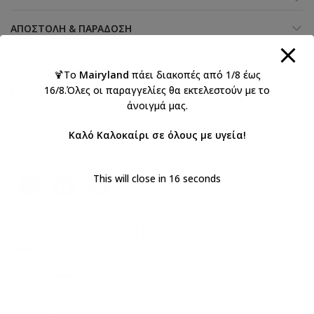
ΑΠΟΣΤΟΛΉ & ΠΑΡΆΔΟΣΗ
Κωδικός προϊόντος:
A602E
🍹Το
Mairyland
πάει διακοπές από 1/8 έως
16/8.Όλες οι παραγγελίες θα εκτελεστούν με το
Κατηγορίες:
Everkid 2026 Αγόρια
,
Βάπτιση αγόρι
,
Βαπτιστικά
,
Βαπτιστικά παπούτσια για αγόρια
,
άνοιγμά μας.
Παπούτσια αγκαλιάς αγορια Everkid
Καλό Καλοκαίρι σε όλους με υγεία!
Ετικέτες:
ΑΓΟΡΙ
,
βάπτιση
,
παπουτσια αγκαλιάς
Κοινοποιήστε:
This will close in
15
seconds
ΣΧΕΤΙΚΆ ΠΡΟΪΌΝΤΑ