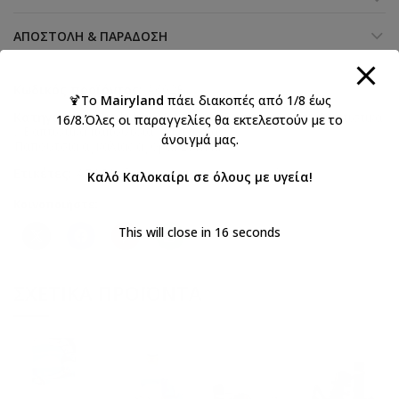
ΑΠΟΣΤΟΛΉ & ΠΑΡΆΔΟΣΗ
Κωδικός προϊόντος:
A602B
🍹Το
Mairyland
πάει διακοπές από 1/8 έως
Κατηγορίες:
Everkid 2026 Αγόρια
,
Βάπτιση αγόρι
,
Βαπτιστικά
16/8.Όλες οι παραγγελίες θα εκτελεστούν με το
,
Βαπτιστικά παπούτσια για αγόρια
,
άνοιγμά μας.
Παπούτσια αγκαλιάς αγορια Everkid
Ετικέτες:
ΑΓΟΡΙ
,
βάπτιση
,
παπουτσια αγκαλιάς
Καλό Καλοκαίρι σε όλους με υγεία!
Κοινοποιήστε:
This will close in
15
seconds
ΣΧΕΤΙΚΆ ΠΡΟΪΌΝΤΑ