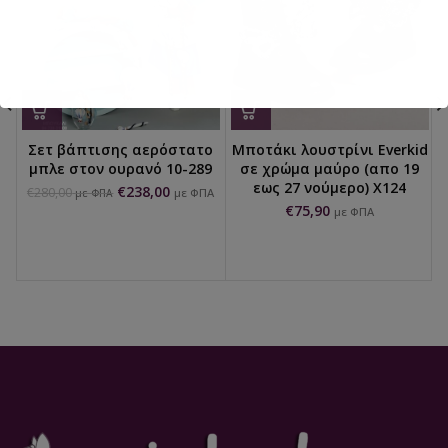
Σετ βάπτισης αερόστατο
Μποτάκι λουστρίνι Everkid
μπλε στον ουρανό 10-289
σε χρώμα μαύρο (απο 19
εως 27 νούμερο) X124
€
238,00
€
280,00
με ΦΠΑ
με ΦΠΑ
€
75,90
με ΦΠΑ