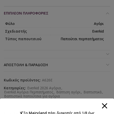
ΕΠΙΠΛΈΟΝ ΠΛΗΡΟΦΟΡΊΕΣ
Φύλο
Αγόρι
Σχεδιαστής
Everkid
Τύπος παπουτσιού
Παπούτσι περπατήματος
ΑΠΟΣΤΟΛΉ & ΠΑΡΆΔΟΣΗ
Κωδικός προϊόντος:
A626E
Κατηγορίες:
Everkid 2026 Αγόρια
,
Everkid Αγόρια Περπατήματος
,
Βάπτιση αγόρι
,
Βαπτιστικά
,
Βαπτιστικά παπούτσια για αγόρια
Ετικέτες:
ΑΓΟΡΙ
,
βάπτιση
,
Παπούτσια περπατήματος
🍹Το
Mairyland
πάει διακοπές από 1/8 έως
Κοινοποιήστε: