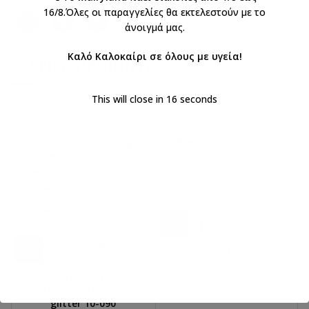
16/8.Όλες οι παραγγελίες θα εκτελεστούν με το
άνοιγμά μας.
Καλό Καλοκαίρι σε όλους με υγεία!
ΣΧΕΤΙΚΆ ΠΡΟΪΌΝΤΑ
This will close in
16
seconds
Πακέτο Βάπτισης με θέμα
κύκνο 10-276
Πακέτο Βάπτισης
€
250,00
με ΦΠΑ
τουαλέτα πεταλούδα με
glitter 10-090