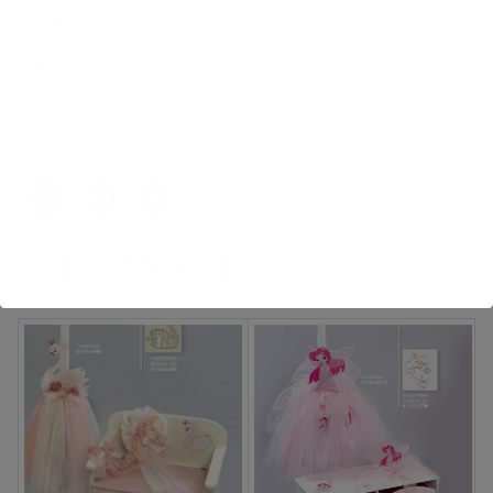
Κατηγορίες:
EverKid Αγόρια
,
Βάπτιση αγόρι
,
Βαπτιστικά
,
Βαπτιστικά παπούτσια για αγόρια
Ετικέτες:
Everkid
,
αγορίστικα παπούτσια
,
βάπτιση
,
βαπτιστικά παπουτσακια
,
Βαπτιστικά παπούτσια
,
ΒΑΠΤΙΣΤΙΚΑ ΠΑΠΟΥΤΣΙΑ ΓΙΑ ΑΓΟΡΙΑ
,
παπουτσια για πρωτα βήματα
Κοινοποιήστε:
ΣΧΕΤΙΚΆ ΠΡΟΪΌΝΤΑ