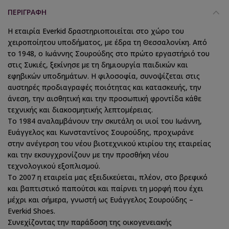
ΠΕΡΙΓΡΑΦΉ
Η εταιρία Everkid δραστηριοποιείται στο χώρο του
χειροποίητου υποδήματος, με έδρα τη Θεσσαλονίκη. Από
το 1948, ο Ιωάννης Σουρούδης στο πρώτο εργαστήριό του
στις Συκιές, ξεκίνησε με τη δημιουργία παιδικών και
εφηβικών υποδημάτων. Η φιλοσοφία, συνοψίζεται στις
αυστηρές προδιαγραφές ποιότητας και κατασκευής, την
άνεση, την αισθητική και την προσωπική φροντίδα κάθε
τεχνικής και διακοσμητικής λεπτομέρειας.
Το 1984 αναλαμβάνουν την σκυτάλη οι υιοί του Ιωάννη,
Ευάγγελος και Κωνσταντίνος Σουρούδης, προχωράνε
στην ανέγερση του νέου βιοτεχνικού κτιρίου της εταιρείας
και την εκσυγχρονίζουν με την προσθήκη νέου
τεχνολογικού εξοπλισμού.
Το 2007 η εταιρεία μας εξειδικεύεται, πλέον, στο βρεφικό
και βαπτιστικό παπούτσι και παίρνει τη μορφή που έχει
μέχρι και σήμερα, γνωστή ως Ευάγγελος Σουρούδης –
Everkid Shoes.
Συνεχίζοντας την παράδοση της οικογενειακής