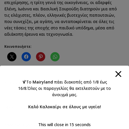
επιχείρησης, η τρίτη γενιά της οικογένειας, οι αδερφές
Ελένη, Ιωάννα και Βασιλική Σουρούδη διατηρούν μια από
τις ελάχιστες, πλέον, ελληνικές βιοτεχνίες παπουτσιών,
που συνεχίζει, με αγάπη, να ανταποκρίνεται σε όλες τις
νέες τάσεις της εποχής στο παιδικό υπόδημα, μέσα από
αδιάκοπη έρευνα και τεχνογνωσία.
Κοινοποιήστε:
🍹Το
Mairyland
πάει διακοπές από 1/8 έως
ΑΞΙΟΛΟΓΉΣΕΙΣ (0)
16/8.Όλες οι παραγγελίες θα εκτελεστούν με το
άνοιγμά μας.
Καλό Καλοκαίρι σε όλους με υγεία!
ΑΠΟΣΤΟΛΉ & ΠΑΡΆΔΟΣΗ
Κωδικός προϊόντος:
Α2220Τ
This will close in
15
seconds