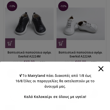
-10%
-10%
Βαπτιστικά παπούτσια αγόρι
Βαπτιστικά παπούτσια αγόρι
Everkid Α2224Μ
Everkid Α2224Α
€
60,00
€
60,00
€
66,70
€
66,70
με ΦΠΑ
με ΦΠΑ
-10%
-10%
🍹Το
Mairyland
πάει διακοπές από 1/8 έως
16/8.Όλες οι παραγγελίες θα εκτελεστούν με το
άνοιγμά μας.
Καλό Καλοκαίρι σε όλους με υγεία!