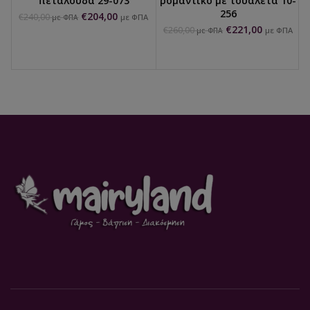
πεταλούδα 29-073
ρομαντικό με τουαλέτα 10-
256
€
204,00
€
240,00
με ΦΠΑ
με ΦΠΑ
€
221,00
€
260,00
με ΦΠΑ
με ΦΠΑ