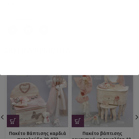
Ετικέτες:
BABYWALKER
,
ΑΓΟΡΙ
,
βάπτιση
,
Παπούτσια περπατήματος
Κοινοποιήστε:
ΣΧΕΤΙΚΆ ΠΡΟΪΌΝΤΑ
Πακέτο Βάπτισης καρδιά
Πακέτο βάπτισης