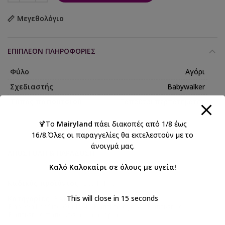
Μεγεθολόγιο
ΕΠΙΠΛΈΟΝ ΠΛΗΡΟΦΟΡΊΕΣ
Φύλο
Αγόρι
Σχεδιαστής
Babywalker
Τύπος παπουτσιού
Παπούτσι περπατήματος
🍹Το
Mairyland
πάει διακοπές από 1/8 έως
16/8.Όλες οι παραγγελίες θα εκτελεστούν με το
άνοιγμά μας.
ΑΠΟΣΤΟΛΉ & ΠΑΡΆΔΟΣΗ
Καλό Καλοκαίρι σε όλους με υγεία!
Κωδικός προϊόντος:
BW4315G
This will close in
14
seconds
Κατηγορίες:
BABYWALKER 2026 Αγόρι
,
Babywalker Size Guide 4
,
Βάπτιση αγόρι
,
Βαπτιστικά
,
Βαπτιστικά παπούτσια για αγόρια