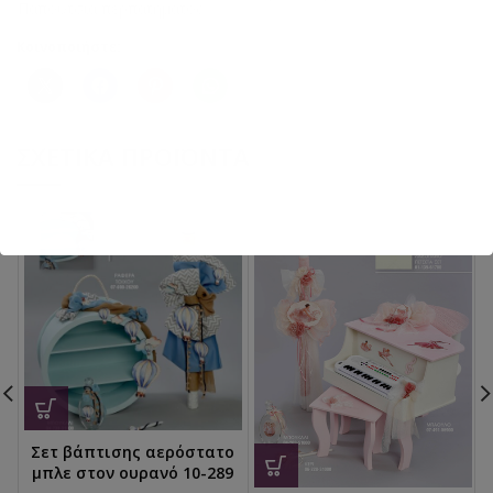
Παπούτσια περπατήματος
Κοινοποιήστε:
ΣΧΕΤΙΚΆ ΠΡΟΪΌΝΤΑ
Σετ βάπτισης αερόστατο
μπλε στον ουρανό 10-289