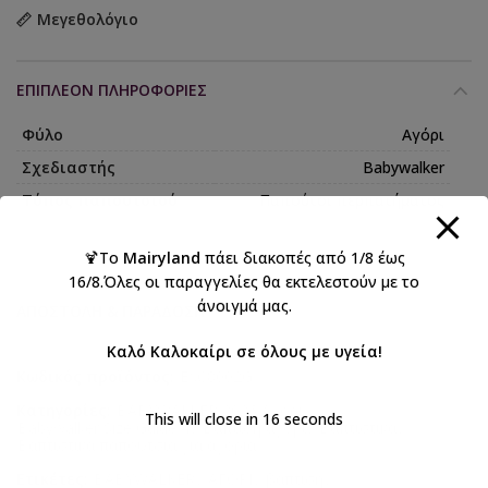
Μεγεθολόγιο
ΕΠΙΠΛΈΟΝ ΠΛΗΡΟΦΟΡΊΕΣ
Φύλο
Αγόρι
Σχεδιαστής
Babywalker
Τύπος παπουτσιού
Παπούτσι περπατήματος
🍹Το
Mairyland
πάει διακοπές από 1/8 έως
16/8.Όλες οι παραγγελίες θα εκτελεστούν με το
άνοιγμά μας.
ΑΠΟΣΤΟΛΉ & ΠΑΡΆΔΟΣΗ
Καλό Καλοκαίρι σε όλους με υγεία!
Κωδικός προϊόντος:
EXC8002G
Κατηγορίες:
BABYWALKER 2026 Αγόρι
,
This will close in
15
seconds
Babywalker Size Guide 4
,
Βάπτιση αγόρι
,
Βαπτιστικά
,
Βαπτιστικά παπούτσια για αγόρια
Ετικέτες:
BABYWALKER
,
ΑΓΟΡΙ
,
βάπτιση
,