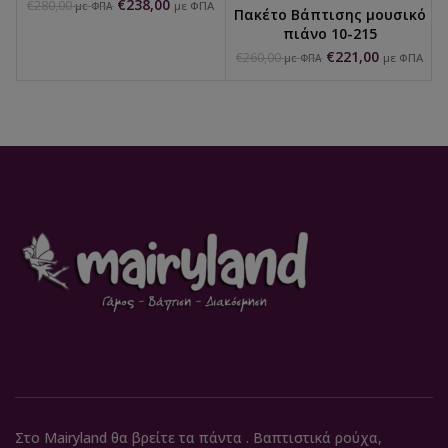
€
238,00
€
280,00
με ΦΠΑ
με ΦΠΑ
Πακέτο Βάπτισης μουσικό
πιάνο 10-215
€
221,00
€
260,00
με ΦΠΑ
με ΦΠΑ
Στο Mairyland θα βρείτε τα πάντα . Βαπτιστικά ρούχα,