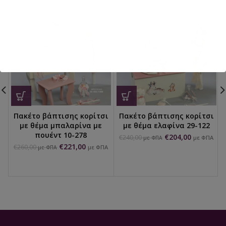
Πακέτο βάπτισης κορίτσι
Πακέτο βάπτισης κορίτσι
με θέμα μπαλαρίνα με
με θέμα ελαφίνα 29-122
πουέντ 10-278
€
204,00
€
240,00
με ΦΠΑ
με ΦΠΑ
€
221,00
€
260,00
με ΦΠΑ
με ΦΠΑ