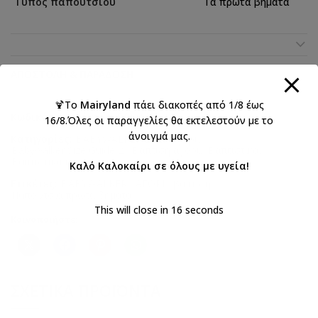
Τύπος παπουτσιού
Τα πρώτα βήματα
ΑΠΟΣΤΟΛΉ & ΠΑΡΆΔΟΣΗ
🍹Το
Mairyland
πάει διακοπές από 1/8 έως
Κωδικός προϊόντος:
PRI2125WMB
16/8.Όλες οι παραγγελίες θα εκτελεστούν με το
άνοιγμά μας.
Κατηγορίες:
BABYWALKER 2026 Αγόρι
,
Babywalker Size Guide 2
,
Βάπτιση αγόρι
,
Βαπτιστικά
,
Βαπτιστικά παπούτσια για αγόρια
Καλό Καλοκαίρι σε όλους με υγεία!
Ετικέτες:
BABYWALKER
,
ΑΓΟΡΙ
,
βάπτιση
,
Παπούτσια πρώτα βήματα
This will close in
16
seconds
Κοινοποιήστε:
ΣΧΕΤΙΚΆ ΠΡΟΪΌΝΤΑ