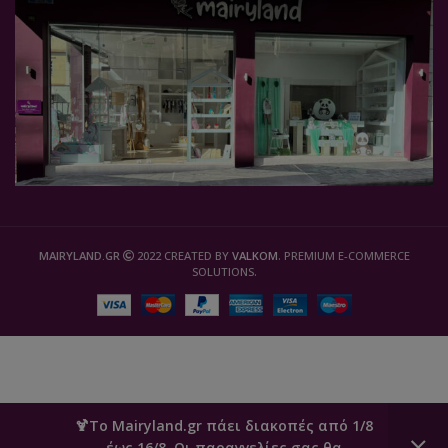
MAIRYLAND.GR
2022 CREATED BY
VALKOM
. PREMIUM E-COMMERCE
SOLUTIONS.
🍹Το Mairyland.gr πάει διακοπές από 1/8
έως 16/8. Οι παραγγελίες σας θα