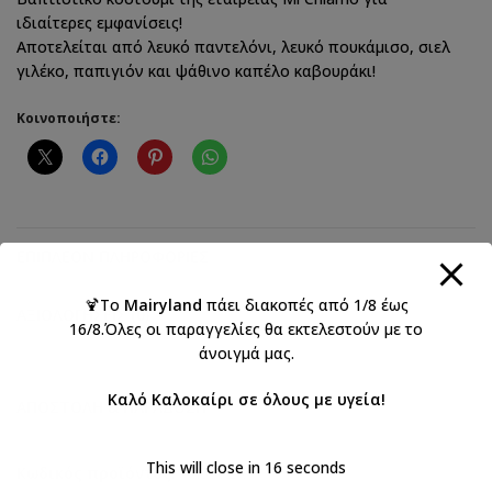
ιδιαίτερες εμφανίσεις!
Αποτελείται από λευκό παντελόνι, λευκό πουκάμισο, σιελ
γιλέκο, παπιγιόν και ψάθινο καπέλο καβουράκι!
Κοινοποιήστε:
ΕΠΙΠΛΈΟΝ ΠΛΗΡΟΦΟΡΊΕΣ
🍹Το
Mairyland
πάει διακοπές από 1/8 έως
ΑΞΙΟΛΟΓΉΣΕΙΣ (0)
16/8.Όλες οι παραγγελίες θα εκτελεστούν με το
άνοιγμά μας.
Καλό Καλοκαίρι σε όλους με υγεία!
ΑΠΟΣΤΟΛΉ & ΠΑΡΆΔΟΣΗ
This will close in
16
seconds
Κωδικός προϊόντος:
Α4650ΣΛ