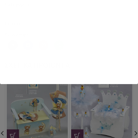
Κατηγορίες:
Mi chiamo Συλλογή Αγόρια Άνοιξη Καλοκαίρι 2024
,
Βάπτιση αγόρι
,
Βαπτιστικά
,
Βαπτιστικά ρούχα αγόρι
Ετικέτες:
ΑΓΟΡΙ
,
βάπτιση
,
κοστούμι βάπτισης
Κοινοποιήστε:
ΣΧΕΤΙΚΆ ΠΡΟΪΌΝΤΑ