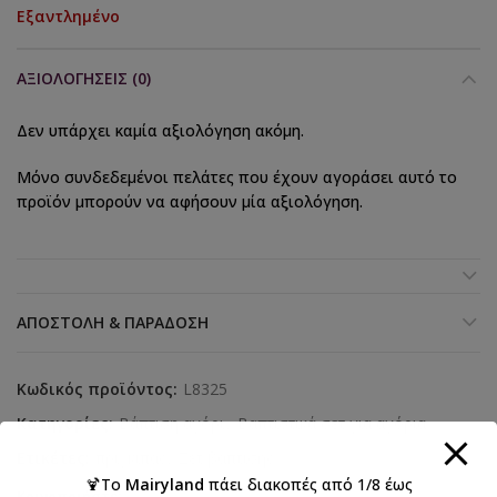
Εξαντλημένο
ΑΞΙΟΛΟΓΉΣΕΙΣ (0)
Δεν υπάρχει καμία αξιολόγηση ακόμη.
Μόνο συνδεδεμένοι πελάτες που έχουν αγοράσει αυτό το
προϊόν μπορούν να αφήσουν μία αξιολόγηση.
ΑΠΟΣΤΟΛΉ & ΠΑΡΆΔΟΣΗ
Κωδικός προϊόντος:
L8325
Κατηγορίες:
Βάπτιση αγόρι
,
Βαπτιστικά σετ για αγόρια
Ετικέτες:
πριγκιπας
,
Σετ βάπτισης
🍹Το
Mairyland
πάει διακοπές από 1/8 έως
Κοινοποιήστε: