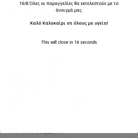
16/8.Όλες οι παραγγελίες θα εκτελεστούν με το
άνοιγμά μας.
Καλό Καλοκαίρι σε όλους με υγεία!
ΣΧΕΤΙΚΆ ΠΡΟΪΌΝΤΑ
This will close in
16
seconds
Σετ βάπτισης
Πακέτο Βάπτισης αγόρι
Χριστουγέννων αρκουδάκι
Little Man 29-086
με σκουφάκι
€
212,50
€
250,00
με ΦΠΑ
με ΦΠΑ
€
170,00
€
200,00
με ΦΠΑ
με ΦΠΑ