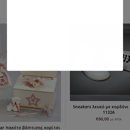
Sneakers λευκό με κορδόνι 
ΕΠΙΛΟΓΉ...
1132A
€
60,00
με ΦΠΑ
star πακέτο βάπτισης κορίτσι
ΠΡΟΣΘΉΚΗ ΣΤΟ ΚΑΛΆΘΙ