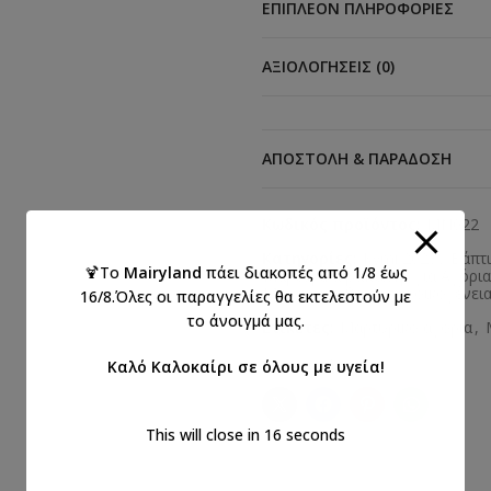
ΕΠΙΠΛΈΟΝ ΠΛΗΡΟΦΟΡΊΕΣ
ΑΞΙΟΛΟΓΉΣΕΙΣ (0)
ΑΠΟΣΤΟΛΉ & ΠΑΡΆΔΟΣΗ
Κωδικός προϊόντος:
ΜΝ022
Κατηγορίες:
Kymi 2023
,
Βάπτι
🍹Το
Mairyland
πάει διακοπές από 1/8 έως
Μαρτυρικά βάπτισης για Αγόρια
Μαρτυρικά βάπτισης οικογένεια
16/8.Όλες οι παραγγελίες θα εκτελεστούν με
το άνοιγμά μας.
Ετικέτες:
Μαρτυρικό αγόρια
,
Καλό Καλοκαίρι σε όλους με υγεία!
Κοινοποιήστε:
This will close in
15
seconds