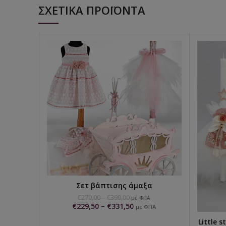
ΣΧΕΤΙΚΆ ΠΡΟΪΌΝΤΑ
Σετ βάπτισης άμαξα
ΕΠΙΛΟΓΉ
€
270,00
–
€
390,00
με ΦΠΑ
€
229,50
–
€
331,50
με ΦΠΑ
Little 