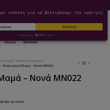
0
ΕΊΣΟΔΟΣ / ΕΓΓΡΑΦΉ
€
0,00
ΠΆΣΧΑ
ΒΡΕΦΙΚΌ
πτιστικά
Βάπτιση κορίτσι
Μαρτυρικό Μαμά – Νονά ΜΝ022
Μαμά – Νονά ΜΝ022
ά και τη νονά.