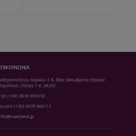
ΕΠΙΚΟΙΝΩΝΙΑ
Μητροπολίτου Δερκών 2 & 28ης Οκτωβρίου (πρώην
Καρόλου) ,Πάτρα Τ.Κ. 26233
Τηλ (+30) 2616 009218
Κινητό (+30) 6970 960111
info@mairyland.gr