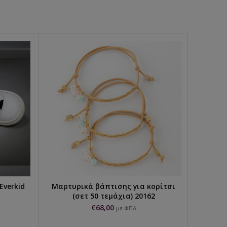
Everkid
Μαρτυρικά βάπτισης για κορίτσι
Σετ βά
ΠΡΟΣΘΉΚΗ ΣΤΟ ΚΑΛΆΘΙ
(σετ 50 τεμάχια) 20162
€
68,00
€
2
με ΦΠΑ