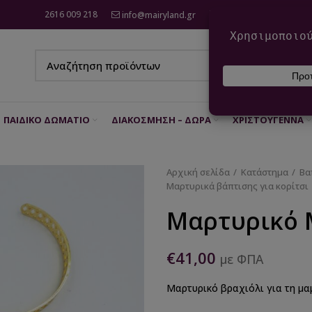
2616 009 218
info@mairyland.gr
6970 960 111
ΠΑΙΔΙΚΌ ΔΩΜΆΤΙΟ
ΔΙΑΚΌΣΜΗΣΗ – ΔΏΡΑ
ΧΡΙΣΤΟΎΓΕΝΝΑ
Αρχική σελίδα
Κατάστημα
Βα
Μαρτυρικά βάπτισης για κορίτσι
Μαρτυρικό 
€
41,00
με ΦΠΑ
Μαρτυρικό βραχιόλι για τη μαμ