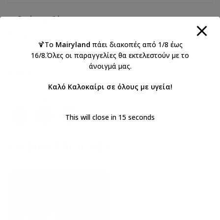
Κωδικός προϊόντος:
ΜΝ023
Κατηγορίες:
Kymi 2023
,
Βάπτιση αγόρι
,
Βάπτιση κορίτσι
,
Βαπτιστικά
,
Μαρτυρικά
,
Μαρτυρικά βάπτισης για Αγόρια
,
🍹Το
Mairyland
πάει διακοπές από 1/8 έως
Μαρτυρικά βάπτισης για κορίτσι
,
16/8.Όλες οι παραγγελίες θα εκτελεστούν με το
Μαρτυρικά βάπτισης οικογένειας
άνοιγμά μας.
Ετικέτες:
Μαρτυρικό αγόρια
,
Μαρτυρικό κορίτσια
,
Μαρτυρικό οικογένεια
Καλό Καλοκαίρι σε όλους με υγεία!
Κοινοποιήστε:
This will close in
15
seconds
ΣΧΕΤΙΚΆ ΠΡΟΪΌΝΤΑ