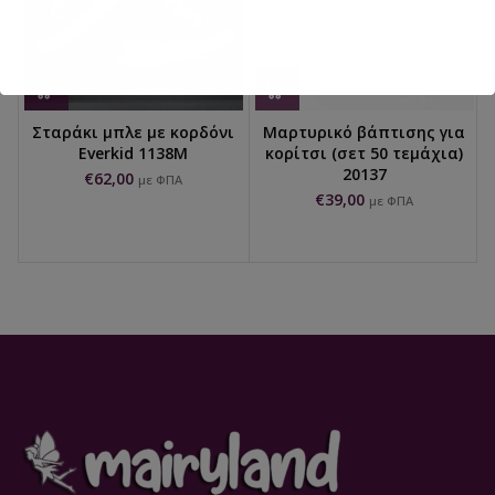
Σταράκι μπλε με κορδόνι
Μαρτυρικό βάπτισης για
Everkid 1138M
κορίτσι (σετ 50 τεμάχια)
20137
€
62,00
με ΦΠΑ
€
39,00
με ΦΠΑ