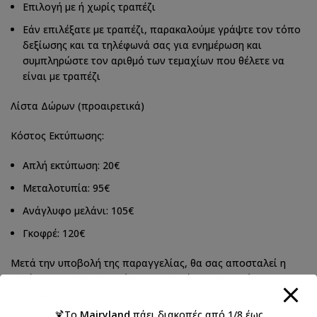
Επιλογή με ή χωρίς τραπέζι
Εάν επιλέξατε με τραπέζι, παρακαλούμε γράψτε τον τόπο
δεξίωσης και τα τηλέφωνά σας για ενημέρωση και
συμπληρώστε τον αριθμό των τεμαχίων που θέλετε να
είναι με τραπέζι
Λίστα Δώρων (προαιρετικά)
Κόστος Εκτύπωσης:
Απλή εκτύπωση: 20€
Μεταλοτυπία: 95€
Ανάγλυφο μελάνι: 105€
Γκοφρέ: 120€
Μετά την υποβολή της παραγγελίας, θα σας αποσταλεί η
μακέτα του προσκλητηρίου με τα δικά σας στοιχεία στο e-
mail σας
🍹Το
Mairyland
πάει διακοπές από 1/8 έως