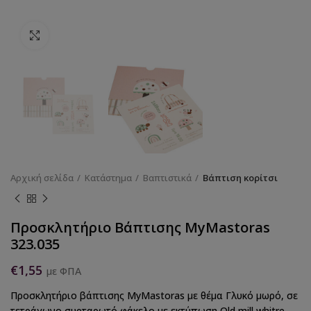
Κάντε κλικ για να μεγεθύνετε
Αρχική σελίδα
Κατάστημα
Βαπτιστικά
Βάπτιση κορίτσι
Προσκλητήριο Βάπτισης MyMastoras
323.035
€
1,55
με ΦΠΑ
Προσκλητήριο βάπτισης MyMastoras με θέμα Γλυκό μωρό, σε
τετράγωνο συρταρωτό φάκελο με εκτύπωση Old mill whitre