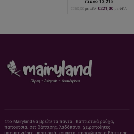
πιάνο 10-215
€
221,00
€
260,00
με ΦΠΑ
με ΦΠΑ
Στο Mairyland θα βρείτε τα πάντα . Βαπτιστικά ρούχα,
παπούτσια, σετ βάπτισης, λαδόπανα, χειροποίητες
μπομπονιέρες, μαρτυρικά, κουφέτα, προσκλητήρια βάπτισης