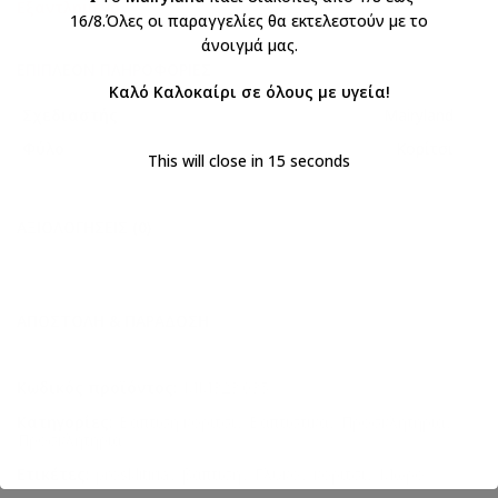
Εξαντλημένο
16/8.Όλες οι παραγγελίες θα εκτελεστούν με το
άνοιγμά μας.
ΕΠΙΠΛΈΟΝ ΠΛΗΡΟΦΟΡΊΕΣ
Καλό Καλοκαίρι σε όλους με υγεία!
Σχεδιαστής
Mairyland
Φύλο
Κορίτσι
This will close in
14
seconds
ΑΞΙΟΛΟΓΉΣΕΙΣ (0)
ΑΠΟΣΤΟΛΉ & ΠΑΡΆΔΟΣΗ
Κωδικός προϊόντος:
ΜΜ323.035
Κατηγορίες:
Βάπτιση κορίτσι
,
Βαπτιστικά
,
Προσκλητήρια
,
Προσκλητήρια
Ετικέτες:
prosklitiria
,
βάπτιση
,
Γλυκό
,
κορίτσι
,
Μωρό