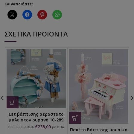
Κοινοποιήστε:
ΣΧΕΤΙΚΆ ΠΡΟΪΌΝΤΑ
Σετ βάπτισης αερόστατο
μπλε στον ουρανό 10-289
€
238,00
€
280,00
με ΦΠΑ
με ΦΠΑ
Πακέτο Βάπτισης μουσικό