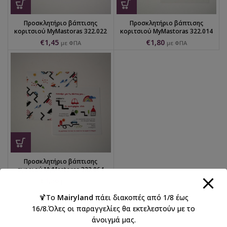
Προσκλητήριο βάπτισης
Προσκλητήριο βάπτισης
κοριτσιού MyMastoras 322.022
κοριτσιού MyMastoras 322.014
€
1,45
€
1,80
με ΦΠΑ
με ΦΠΑ
Προσκλητήριο βάπτισης
αγοριού MyMastoras 322.064
€
1,56
με ΦΠΑ
🍹Το
Mairyland
πάει διακοπές από 1/8 έως
16/8.Όλες οι παραγγελίες θα εκτελεστούν με το
άνοιγμά μας.