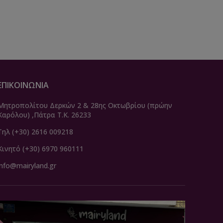
ΕΠΙΚΟΙΝΩΝΙΑ
Μητροπολίτου Δερκών 2 & 28ης Οκτωβρίου (πρώην
Καρόλου) ,Πάτρα Τ.Κ. 26233
Τηλ (+30) 2616 009218
Κινητό (+30) 6970 960111
info@mairyland.gr