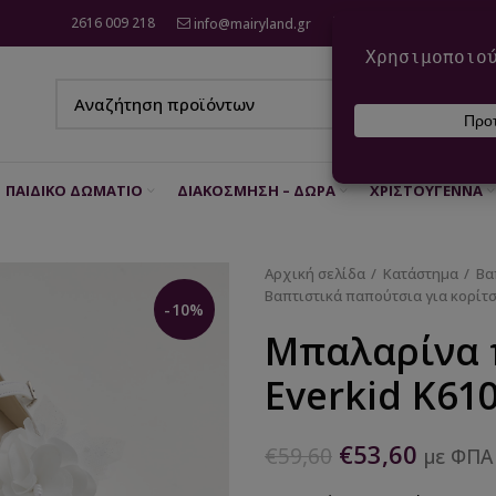
2616 009 218
info@mairyland.gr
6970 960 111
ΠΑΙΔΙΚΌ ΔΩΜΆΤΙΟ
ΔΙΑΚΌΣΜΗΣΗ – ΔΏΡΑ
ΧΡΙΣΤΟΎΓΕΝΝΑ
Αρχική σελίδα
Κατάστημα
Βα
Βαπτιστικά παπούτσια για κορίτσ
-10%
Μπαλαρίνα 
Everkid K61
€
53,60
€
59,60
με ΦΠΑ