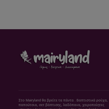
Στο Mairyland θα βρείτε τα πάντα . Βαπτιστικά ρούχα,
παπούτσια, σετ βάπτισης, λαδόπανα, χειροποίητες