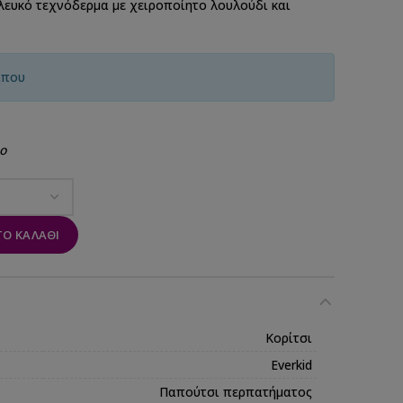
ευκό τεχνόδερμα με χειροποίητο λουλούδι και
ίπου
ο
Ο ΚΑΛΆΘΙ
Κορίτσι
Everkid
Παπούτσι περπατήματος