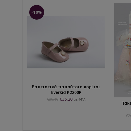
-10%
Βαπτιστικά παπούτσια κορίτσι
ΕΠΙΛΟΓΉ...
Everkid K2200Ρ
€
35,20
€
39,10
με ΦΠΑ
Πακέ
€
2