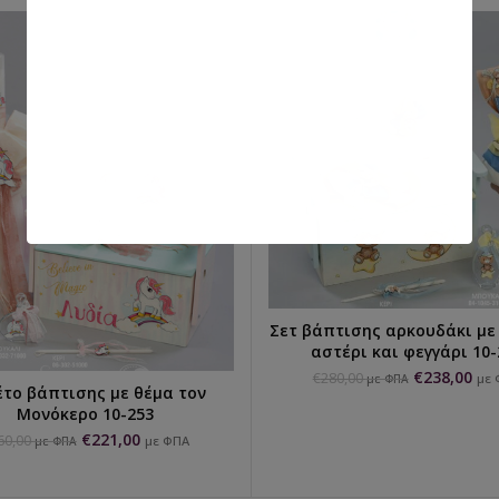
Σετ βάπτισης αρκουδάκι με
ΕΠΙΛΟΓΉ...
αστέρι και φεγγάρι 10-
€
238,00
€
280,00
με 
με ΦΠΑ
το βάπτισης με θέμα τον
ΕΠΙΛΟΓΉ...
Μονόκερο 10-253
€
221,00
60,00
με ΦΠΑ
με ΦΠΑ