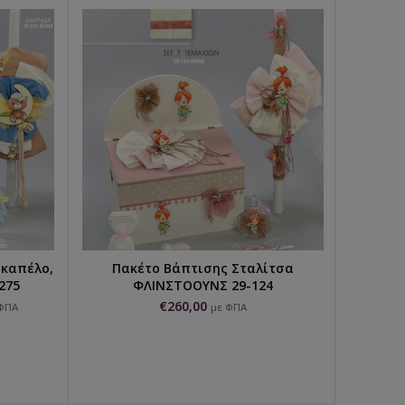
 καπέλο,
Πακέτο Βάπτισης Σταλίτσα
ΕΠΙΛΟΓΉ...
275
ΦΛΙΝΣΤΟΟΥΝΣ 29-124
€
260,00
ΦΠΑ
με ΦΠΑ
Πακέ
€
2