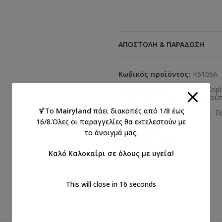
ΑΠΟΣΤΟΛΉ & ΠΑΡΆΔΟΣΗ
Κωδικός προϊόντος:
K6105A
Κατηγορίες:
Everkid 2026 Κορί
Βαπτιστικά
,
Βαπτιστικά παπούτσ
🍹Το
Mairyland
πάει διακοπές από 1/8 έως
Ετικέτες:
βάπτιση
,
κορίτσι
,
Π
16/8.Όλες οι παραγγελίες θα εκτελεστούν με
Κοινοποιήστε:
το άνοιγμά μας.
Καλό Καλοκαίρι σε όλους με υγεία!
This will close in
15
seconds