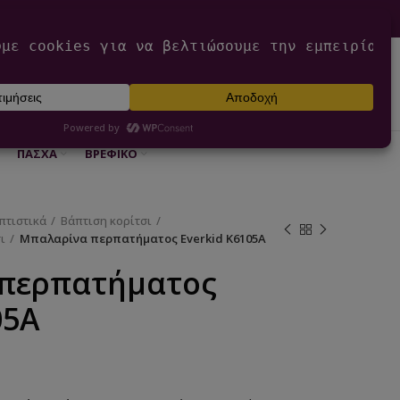
0
ΕΊΣΟΔΟΣ / ΕΓΓΡΑΦΉ
€
0,00
ΠΆΣΧΑ
ΒΡΕΦΙΚΌ
πτιστικά
Βάπτιση κορίτσι
ι
Μπαλαρίνα περπατήματος Everkid K6105A
περπατήματος
05A