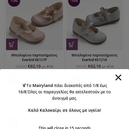
-10%
-10%
Μπαλαρίνα περπατήματος
Μπαλαρίνα περπατήματος
Everkid K6121P
Everkid K6121A
€
62,10
€
62,10
€
69,00
€
69,00
με ΦΠΑ
με ΦΠΑ
-11%
-10%
🍹Το
Mairyland
πάει διακοπές από 1/8 έως
16/8.Όλες οι παραγγελίες θα εκτελεστούν με το
άνοιγμά μας.
Καλό Καλοκαίρι σε όλους με υγεία!
This will close in
14
seconds