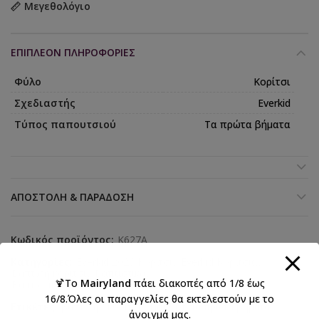
Μεγεθολόγιο
ΕΠΙΠΛΈΟΝ ΠΛΗΡΟΦΟΡΊΕΣ
Φύλο
Κορίτσι
Σχεδιαστής
Everkid
Τύπος παπουτσιού
Τα πρώτα βήματα
ΑΠΟΣΤΟΛΉ & ΠΑΡΆΔΟΣΗ
Κωδικός προϊόντος:
K627A
Κατηγορίες:
Everkid 2026 Κορίτσι
,
Everkid Κορίτσια
,
Βάπτιση κορίτσι
,
Βαπτιστικά
,
🍹Το
Mairyland
πάει διακοπές από 1/8 έως
Βαπτιστικά παπούτσια για κορίτσι
16/8.Όλες οι παραγγελίες θα εκτελεστούν με το
Ετικέτες:
βάπτιση
,
κορίτσι
,
Παπούτσια πρώτα βήματα
άνοιγμά μας.