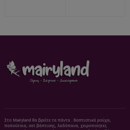
Στο Mairyland θα βρείτε τα πάντα . Βαπτιστικά ρούχα,
παπούτσια, σετ βάπτισης, λαδόπανα, χειροποίητες