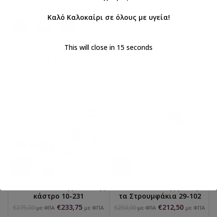
Κοινοποιήστε:
Καλό Καλοκαίρι σε όλους με υγεία!
This will close in
14
seconds
ΣΧΕΤΙΚΆ ΠΡΟΪΌΝΤΑ
Πακέτο Βάπτισης ιππότης
Πακέτο Βάπτισης με θέμα
κάστρο 10-231
τα Στρουμφάκια 29-102
€
233,75
€
212,50
€
275,00
€
250,00
με ΦΠΑ
με ΦΠΑ
με ΦΠΑ
με ΦΠΑ