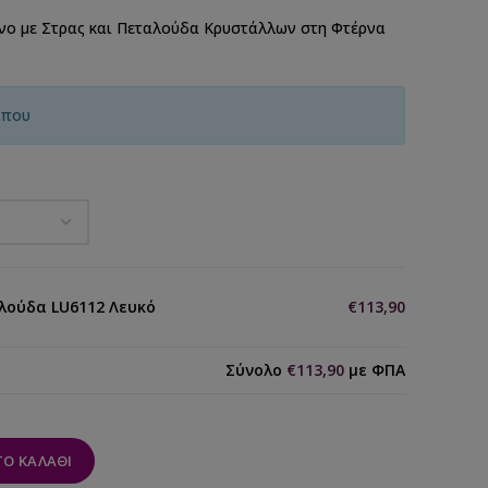
νο με Στρας και Πεταλούδα Κρυστάλλων στη Φτέρνα
ίπου
αλούδα LU6112 Λευκό
€113,90
Σύνολο
€113,90
με ΦΠΑ
Ο ΚΑΛΆΘΙ