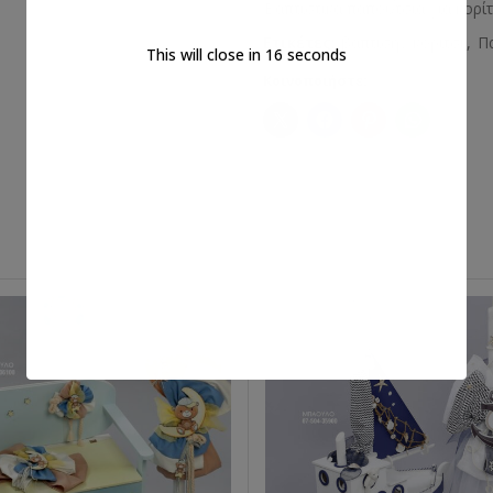
Βαπτιστικά παπούτσια για κορίτ
Ετικέτες:
βάπτιση
,
κορίτσι
,
Π
This will close in
15
seconds
Κοινοποιήστε: