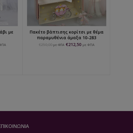
άβι με
Πακέτο βάπτισης κορίτσι με θέμα
ΠΡΟΣΘΉΚΗ ΣΤΟ ΚΑΛΆΘΙ
παραμυθένια άμαξα 10-283
€
212,50
€
250,00
ΦΠΑ
με ΦΠΑ
με ΦΠΑ
Πακ
πετ
€
2
ΕΠΙΚΟΙΝΩΝΙΑ