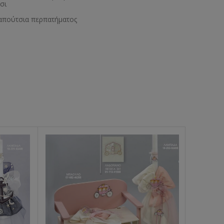
σι
απούτσια περπατήματος