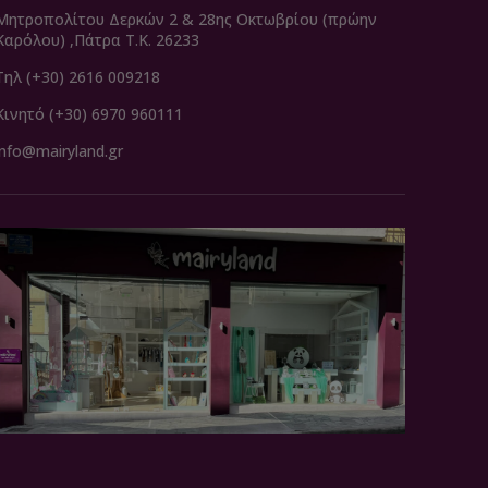
Μητροπολίτου Δερκών 2 & 28ης Οκτωβρίου (πρώην
Καρόλου) ,Πάτρα Τ.Κ. 26233
Τηλ (+30) 2616 009218
Κινητό (+30) 6970 960111
info@mairyland.gr