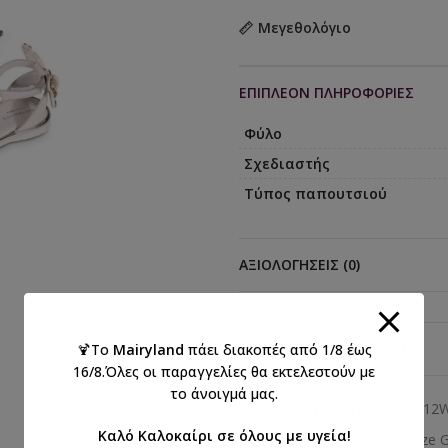
Μεγεθολόγιο
ΕΠΙΠΛΈΟΝ ΠΛΗΡΟΦΟΡΊΕΣ
Φύλο
Σχεδιαστής
Τύπος παπουτσιού
ΑΞΙΟΛΟΓΉΣΕΙΣ (0)
ΑΠΟΣΤΟΛΉ & ΠΑΡΆΔΟΣΗ
🍹Το
Mairyland
πάει διακοπές από 1/8 έως
16/8.Όλες οι παραγγελίες θα εκτελεστούν με
το άνοιγμά μας.
Κωδικός προϊόντος:
LU6112
Καλό Καλοκαίρι σε όλους με υγεία!
Κατηγορίες:
Babywalker Size G