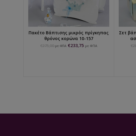
Πακέτο Βάπτισης μικρός πρίγκηπας
Σετ βά
ΕΠΙΛΟΓΉ...
θρόνος κορώνα 10-157
ασ
€
233,75
€
275,00
€
2
με ΦΠΑ
με ΦΠΑ