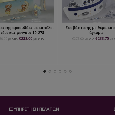
πτισης αρκουδάκι με καπέλο,
Σετ βάπτισης με θέμα καρ
ΕΠΙΛΟΓΉ...
ΕΠΙΛΟΓΉ...
τέρι και φεγγάρι 10-275
άγκυρα
€
238,00
€
233,75
80,00
€
275,00
με ΦΠΑ
με 
με ΦΠΑ
με ΦΠΑ
ΕΞΥΠΗΡΈΤΗΣΗ ΠΕΛΑΤΏΝ