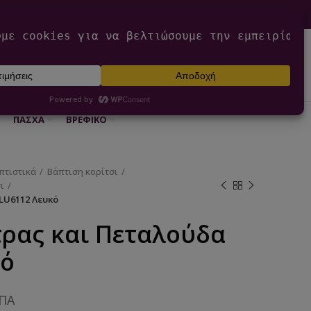
0
ΕΊΣΟΔΟΣ / ΕΓΓΡΑΦΉ
€
0,00
ΠΆΣΧΑ
ΒΡΕΦΙΚΌ
πτιστικά
Βάπτιση κορίτσι
ι
 LU6112 Λευκό
τρας και Πεταλούδα
κό
ΦΠΑ