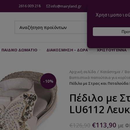
2616 009 218
info@mairyland.gr
6970 960 111
ΠΑΙΔΙΚΌ ΔΩΜΆΤΙΟ
ΔΙΑΚΌΣΜΗΣΗ – ΔΏΡΑ
ΧΡΙΣΤΟΎΓΕΝΝΑ
Αρχική σελίδα
Κατάστημα
Βα
Βαπτιστικά παπούτσια για κορίτσ
-10%
Πέδιλο με Στρας και Πεταλούδα
Πέδιλο με Σ
LU6112 Λευ
€
113,90
€
126,90
με 