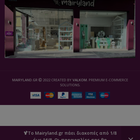
MAIRYLAND.GR
2022 CREATED BY
VALKOM
. PREMIUM E-COMMERCE
SOLUTIONS.
🍹Το Mairyland.gr πάει διακοπές από 1/8
έως 16/8. Οι παραγγελίες σας θα