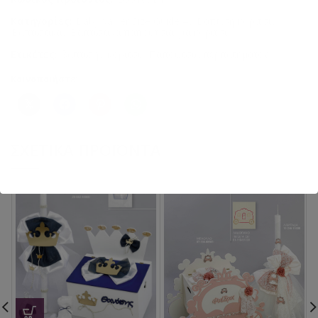
Κατηγορίες:
Babywalker Size Guide 4
,
Βάπτιση κορίτσι
,
Βαπτιστικά
,
Βαπτιστικά παπούτσια για κορίτσι
Ετικέτες:
βάπτιση
,
κορίτσι
,
Παπούτσια περπατήματος
Κοινοποιήστε:
ΣΧΕΤΙΚΆ ΠΡΟΪΌΝΤΑ