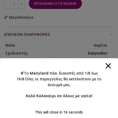
ΠΡΟΣΘΉΚΗ ΣΤΟ ΚΑΛΆΘΙ
Μεγεθολόγιο
ΕΠΙΠΛΈΟΝ ΠΛΗΡΟΦΟΡΊΕΣ
Φύλο
Κορίτσι
Σχεδιαστής
Babywalker
Τύπος παπουτσιού
Παπούτσι περπατήματος
🍹Το
Mairyland
πάει διακοπές από 1/8 έως
16/8.Όλες οι παραγγελίες θα εκτελεστούν με το
ΑΞΙΟΛΟΓΉΣΕΙΣ (0)
άνοιγμά μας.
Καλό Καλοκαίρι σε όλους με υγεία!
ΑΠΟΣΤΟΛΉ & ΠΑΡΆΔΟΣΗ
This will close in
15
seconds
Κωδικός προϊόντος:
LU6109DP