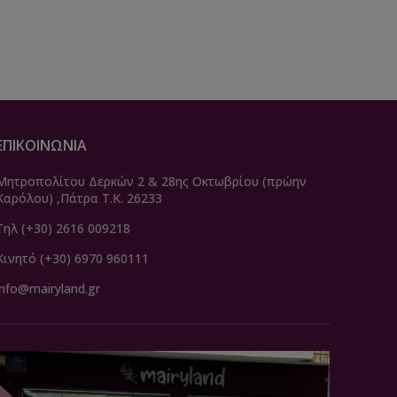
ΕΠΙΚΟΙΝΩΝΙΑ
Μητροπολίτου Δερκών 2 & 28ης Οκτωβρίου (πρώην
Καρόλου) ,Πάτρα Τ.Κ. 26233
Τηλ (+30) 2616 009218
Κινητό (+30) 6970 960111
info@mairyland.gr