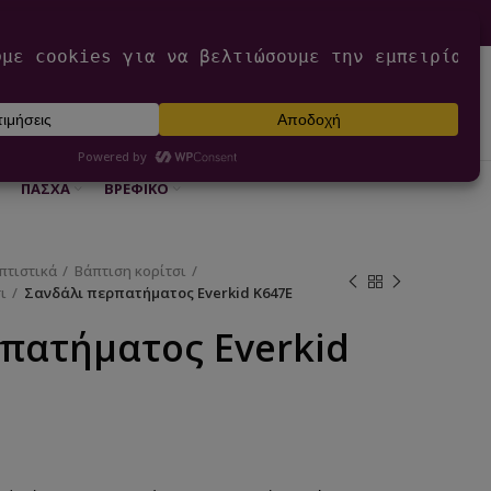
0
ΕΊΣΟΔΟΣ / ΕΓΓΡΑΦΉ
€
0,00
ΠΆΣΧΑ
ΒΡΕΦΙΚΌ
πτιστικά
Βάπτιση κορίτσι
ι
Σανδάλι περπατήματος Everkid K647E
πατήματος Everkid