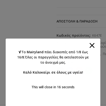
ΑΠΟΣΤΟΛΉ & ΠΑΡΆΔΟΣΗ
Κωδικός προϊόντος:
K647E
Κατηγορίες:
Everkid 2026 Κορί
Βαπτιστικά
,
Βαπτιστικά παπούτσ
🍹Το
Mairyland
πάει διακοπές από 1/8 έως
Ετικέτες:
βάπτιση
,
κορίτσι
,
Π
16/8.Όλες οι παραγγελίες θα εκτελεστούν με
το άνοιγμά μας.
Κοινοποιήστε:
Καλό Καλοκαίρι σε όλους με υγεία!
This will close in
16
seconds