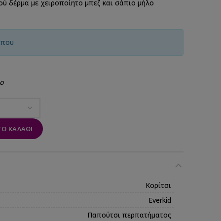
ύ δέρμα με χειροποίητο μπεζ και σάπιο μήλο
ίπου
ο
Ο ΚΑΛΆΘΙ
Κορίτσι
Everkid
Παπούτσι περπατήματος