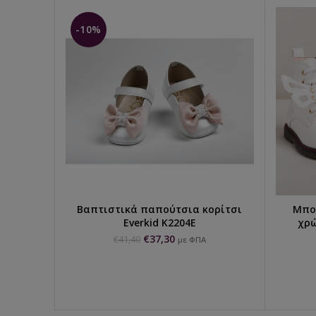
-10%
Βαπτιστικά παπούτσια κορίτσι
Μποτ
ΕΠΙΛΟΓΉ...
Everkid K2204Ε
χρώ
€
37,30
€
41,40
με ΦΠΑ