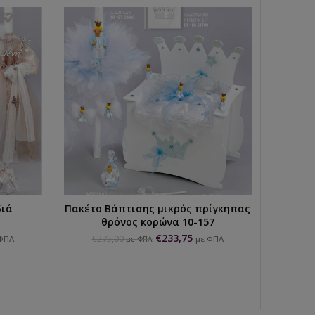
διά
Πακέτο Βάπτισης μικρός πρίγκηπας
ΕΠΙΛΟΓΉ...
θρόνος κορώνα 10-157
€
233,75
€
275,00
ΦΠΑ
με ΦΠΑ
με ΦΠΑ
Πακέ
€
2