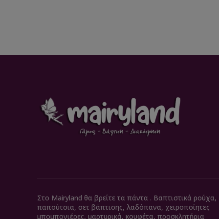
Στο Mairyland θα βρείτε τα πάντα . Βαπτιστικά ρούχα,
παπούτσια, σετ βάπτισης, λαδόπανα, χειροποίητες
μπομπονιέρες, μαρτυρικά, κουφέτα, προσκλητήρια