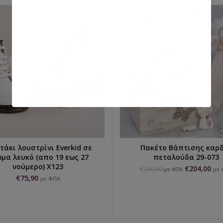
άκι λουστρίνι Everkid σε
Πακέτο Βάπτισης καρ
ΠΡΟΣΘΉΚΗ ΣΤΟ ΚΑΛΆΘΙ
ΕΠΙΛΟΓΉ...
μα λευκό (απο 19 εως 27
πεταλούδα 29-073
νούμερο) X123
€
204,00
€
240,00
με 
με ΦΠΑ
€
75,90
με ΦΠΑ