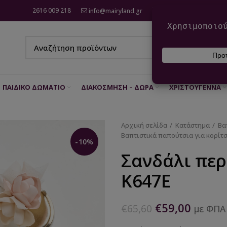
2616 009 218
info@mairyland.gr
6970 960 111
ΠΑΙΔΙΚΌ ΔΩΜΆΤΙΟ
ΔΙΑΚΌΣΜΗΣΗ – ΔΏΡΑ
ΧΡΙΣΤΟΎΓΕΝΝΑ
Αρχική σελίδα
Κατάστημα
Βα
Βαπτιστικά παπούτσια για κορίτσ
-10%
Σανδάλι περ
K647E
€
59,00
€
65,60
με ΦΠΑ