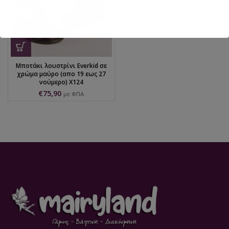
Μποτάκι λουστρίνι Everkid σε
χρώμα μαύρο (απο 19 εως 27
νούμερο) X124
€
75,90
με ΦΠΑ