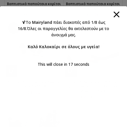
Βαπτιστικά παπούτσια κορίτσι
Βαπτιστικά παπούτσια κορίτσι
Everkid Ρ2252Ε
Everkid K2200Ρ
€
69,00
€
35,20
€
39,10
με ΦΠΑ
με ΦΠΑ
🍹Το
Mairyland
πάει διακοπές από 1/8 έως
16/8.Όλες οι παραγγελίες θα εκτελεστούν με το
-10%
άνοιγμά μας.
Καλό Καλοκαίρι σε όλους με υγεία!
This will close in
17
seconds
Βαπτιστικά παπούτσια κορίτσι
Μποτάκι λουστρίνι Everkid σε
Everkid K2200A
χρώμα λευκό (απο 19 εως 27
νούμερο) X123
€
35,20
€
39,10
με ΦΠΑ
€
75,90
με ΦΠΑ