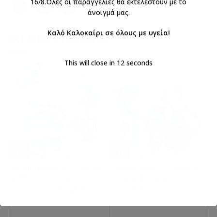
16/8.Όλες οι παραγγελίες θα εκτελεστούν με το
άνοιγμά μας.
Καλό Καλοκαίρι σε όλους με υγεία!
ΣΧΕΤΙΚΆ ΠΡΟΪΌΝΤΑ
This will close in
12
seconds
Σετ βάπτισης αερόστατο
Σετ βάπτισης ναυτικό με
μπλε στον ουρανό 10-289
καραβάκι και φάρο (μπλε
κόκκινο) 10-291
€
238,00
€
280,00
με ΦΠΑ
με ΦΠΑ
€
229,50
€
270,00
με ΦΠΑ
με ΦΠΑ