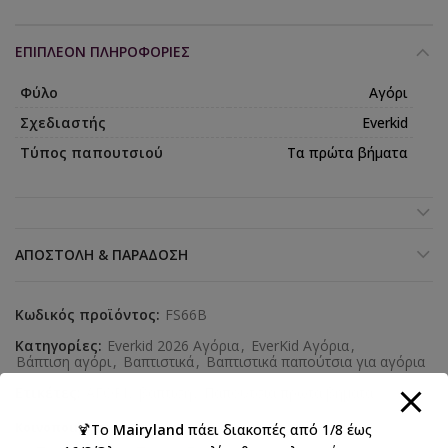
ΕΠΙΠΛΈΟΝ ΠΛΗΡΟΦΟΡΊΕΣ
Φύλο
Αγόρι
Σχεδιαστής
Everkid
Τύπος παπουτσιού
Τα πρώτα βήματα
ΑΠΟΣΤΟΛΉ & ΠΑΡΆΔΟΣΗ
Κωδικός προϊόντος:
FS66B
Κατηγορίες:
Everkid 2026 Αγόρια
,
EverKid Αγόρια
,
Βάπτιση αγόρι
,
Βαπτιστικά
,
Βαπτιστικά παπούτσια για αγόρια
Ετικέτες:
ΑΓΟΡΙ
,
βάπτιση
,
Παπούτσια πρώτα βήματα
Κοινοποιήστε:
🍹Το
Mairyland
πάει διακοπές από 1/8 έως