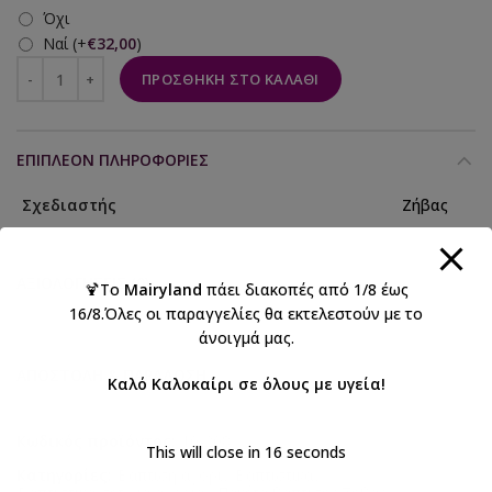
Όχι
Ναί
(+
€
32,00
)
ΠΡΟΣΘΉΚΗ ΣΤΟ ΚΑΛΆΘΙ
ΕΠΙΠΛΈΟΝ ΠΛΗΡΟΦΟΡΊΕΣ
Σχεδιαστής
Ζήβας
ΑΞΙΟΛΟΓΉΣΕΙΣ (0)
🍹Το
Mairyland
πάει διακοπές από 1/8 έως
16/8.Όλες οι παραγγελίες θα εκτελεστούν με το
άνοιγμά μας.
ΑΠΟΣΤΟΛΉ & ΠΑΡΆΔΟΣΗ
Καλό Καλοκαίρι σε όλους με υγεία!
Κωδικός προϊόντος:
10-208
This will close in
15
seconds
Κατηγορίες:
Βάπτιση αγόρι
,
Βαπτιστικά
,