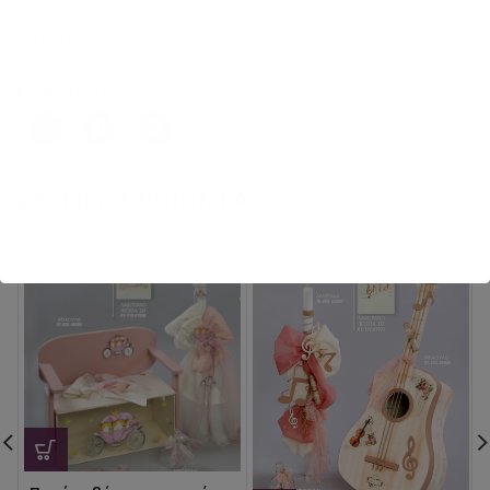
Βαπτιστικά σετ για αγόρια
,
Πακέτα βάπτισης Ζήβας
Ετικέτες:
mousiki
,
notes
,
Vintage
,
ΑΓΟΡΙ
,
βάπτιση
,
κιθάρα
,
Πακέτο Βάπτισης
Κοινοποιήστε:
ΣΧΕΤΙΚΆ ΠΡΟΪΌΝΤΑ