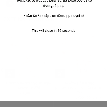
16/8.Όλες οι παραγγελίες θα εκτελεστούν με το
άνοιγμά μας.
Καλό Καλοκαίρι σε όλους με υγεία!
ΣΧΕΤΙΚΆ ΠΡΟΪΌΝΤΑ
This will close in
16
seconds
Πακέτο Βάπτισης με θέμα
Πακέτο βάπτισης
κύκνο 10-276
ρομαντικό με τουαλέτα 10-
256
€
250,00
με ΦΠΑ
€
221,00
€
260,00
με ΦΠΑ
με ΦΠΑ