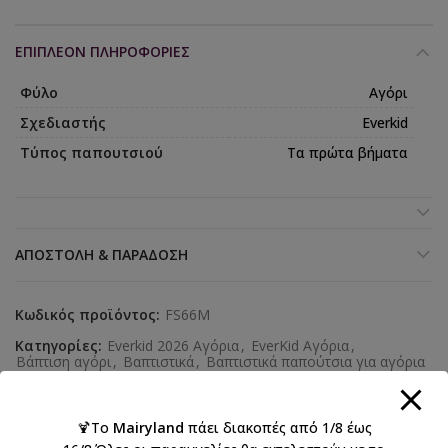
ΕΠΙΠΛΈΟΝ ΠΛΗΡΟΦΟΡΊΕΣ
Φύλο
Αγόρι
Σχεδιαστής
Everkid
Τύπος παπουτσιού
Τα πρώτα βήματα
ΑΠΟΣΤΟΛΉ & ΠΑΡΆΔΟΣΗ
Κωδικός προϊόντος:
FS66M
Κατηγορίες:
Everkid 2026 Αγόρια
,
EverKid Αγόρια
,
Βάπτιση αγόρι
,
Βαπτιστικά
,
Βαπτιστικά παπούτσια για αγόρια
Ετικέτες:
ΑΓΟΡΙ
,
βάπτιση
,
Παπούτσια πρώτα βήματα
🍹Το
Mairyland
πάει διακοπές από 1/8 έως
Κοινοποιήστε: