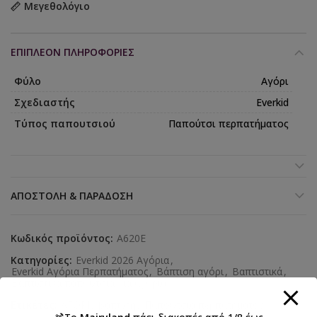
Μεγεθολόγιο
ΕΠΙΠΛΈΟΝ ΠΛΗΡΟΦΟΡΊΕΣ
Φύλο
Αγόρι
Σχεδιαστής
Everkid
Τύπος παπουτσιού
Παπούτσι περπατήματος
ΑΠΟΣΤΟΛΉ & ΠΑΡΆΔΟΣΗ
Κωδικός προϊόντος:
A620E
Κατηγορίες:
Everkid 2026 Αγόρια
,
Everkid Αγόρια Περπατήματος
,
Βάπτιση αγόρι
,
Βαπτιστικά
,
Βαπτιστικά παπούτσια για αγόρια
Ετικέτες:
ΑΓΟΡΙ
,
βάπτιση
,
Παπούτσια περπατήματος