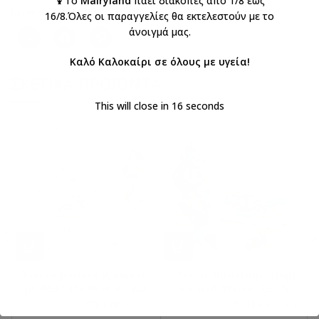
🍹Το
Mairyland
πάει διακοπές από 1/8 έως
Κοινοποιήστε:
16/8.Όλες οι παραγγελίες θα εκτελεστούν με το
άνοιγμά μας.
Καλό Καλοκαίρι σε όλους με υγεία!
ΣΧΕΤΙΚΆ ΠΡΟΪΌΝΤΑ
This will close in
16
seconds
Πακέτο βάπτισης κορίτσι
Πακέτο Βάπτισης αγόρι
με θέμα ελαφίνα 29-122
ναυτικό άγκυρα 29-051
€
204,00
€
204,00
€
240,00
€
240,00
με ΦΠΑ
με ΦΠΑ
με ΦΠΑ
με ΦΠΑ