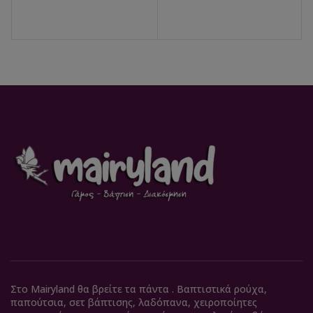
Στο Mairyland θα βρείτε τα πάντα . Βαπτιστικά ρούχα,
παπούτσια, σετ βάπτισης, λαδόπανα, χειροποίητες