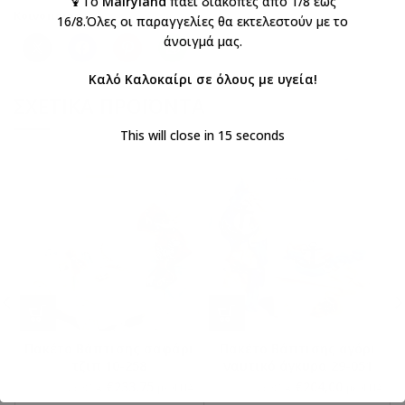
🍹Το
Mairyland
πάει διακοπές από 1/8 έως
Κοινοποιήστε:
16/8.Όλες οι παραγγελίες θα εκτελεστούν με το
άνοιγμά μας.
Καλό Καλοκαίρι σε όλους με υγεία!
ΣΧΕΤΙΚΆ ΠΡΟΪΌΝΤΑ
This will close in
15
seconds
Πακέτο Βάπτισης σαφάρι
Πακέτο Βάπτισης αγόρι
τζιπ 10-258
ναυτικό άγκυρα 29-051
€
233,75
€
204,00
€
275,00
€
240,00
με ΦΠΑ
με ΦΠΑ
με ΦΠΑ
με ΦΠΑ