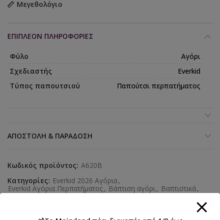
Μεγεθολόγιο
ΕΠΙΠΛΈΟΝ ΠΛΗΡΟΦΟΡΊΕΣ
Φύλο
Αγόρι
Σχεδιαστής
Everkid
Τύπος παπουτσιού
Παπούτσι περπατήματος
ΑΠΟΣΤΟΛΉ & ΠΑΡΆΔΟΣΗ
Κωδικός προϊόντος:
A620B
Κατηγορίες:
Everkid 2026 Αγόρια
,
Everkid Αγόρια Περπατήματος
,
Βάπτιση αγόρι
,
Βαπτιστικά
,
Βαπτιστικά παπούτσια για αγόρια
Ετικέτες:
ΑΓΟΡΙ
,
βάπτιση
,
Παπούτσια περπατήματος