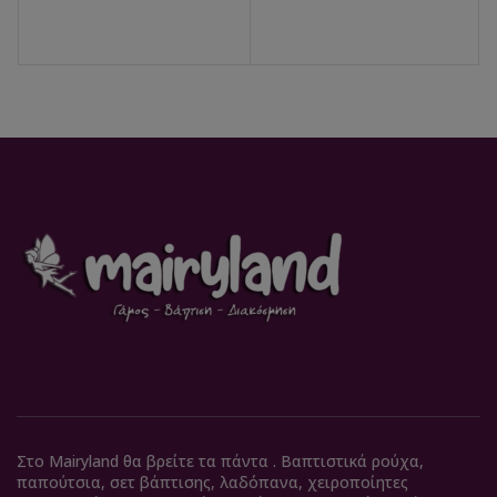
Στο Mairyland θα βρείτε τα πάντα . Βαπτιστικά ρούχα,
παπούτσια, σετ βάπτισης, λαδόπανα, χειροποίητες