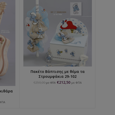
Πακέτο Βάπτισης με θέμα τα
ΕΠΙΛΟΓΉ...
Στρουμφάκια 29-102
€
212,50
€
250,00
με ΦΠΑ
με ΦΠΑ
Πακέ
 κιθάρα
€
2
ΦΠΑ