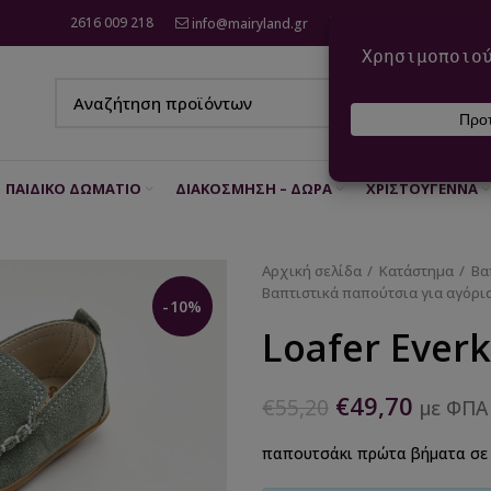
2616 009 218
info@mairyland.gr
6970 960 111
ΠΑΙΔΙΚΌ ΔΩΜΆΤΙΟ
ΔΙΑΚΌΣΜΗΣΗ – ΔΏΡΑ
ΧΡΙΣΤΟΎΓΕΝΝΑ
Αρχική σελίδα
Κατάστημα
Βα
Βαπτιστικά παπούτσια για αγόρι
-10%
Loafer Ever
€
49,70
€
55,20
με ΦΠΑ
παπουτσάκι πρώτα βήματα σε 