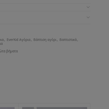
ρια
,
EverKid Αγόρια
,
Βάπτιση αγόρι
,
Βαπτιστικά
,
ια
ώτα βήματα