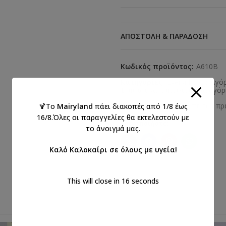
ΑΠΟΣΤΟΛΉ & ΠΑΡΆΔΟΣΗ
Κωδικός προϊόντος:
A610B
Κατηγορίες:
Everkid 2026 Αγό
Βαπτιστικά παπούτσια για αγόρ
Ετικέτες:
ΑΓΟΡΙ
,
βάπτιση
,
πρ
🍹Το
Mairyland
πάει διακοπές από 1/8 έως
16/8.Όλες οι παραγγελίες θα εκτελεστούν με
Κοινοποιήστε:
το άνοιγμά μας.
Καλό Καλοκαίρι σε όλους με υγεία!
This will close in
15
seconds