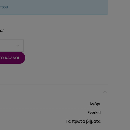
ίπου
ο!
Ο ΚΑΛΆΘΙ
Αγόρι
Everkid
Τα πρώτα βήματα