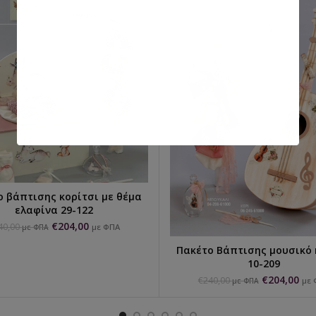
ο βάπτισης κορίτσι με θέμα
ΕΠΙΛΟΓΉ...
ελαφίνα 29-122
€
204,00
40,00
με ΦΠΑ
με ΦΠΑ
Πακέτο Βάπτισης μουσικό
ΕΠΙΛΟΓΉ...
10-209
€
204,00
€
240,00
με 
με ΦΠΑ