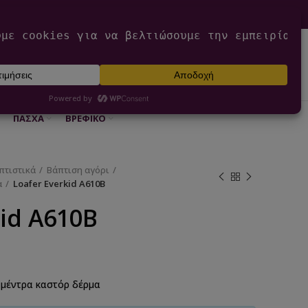
0
ΕΊΣΟΔΟΣ / ΕΓΓΡΑΦΉ
€
0,00
ΠΆΣΧΑ
ΒΡΕΦΙΚΌ
πτιστικά
Βάπτιση αγόρι
α
Loafer Everkid A610B
kid A610B
μέντρα καστόρ δέρμα