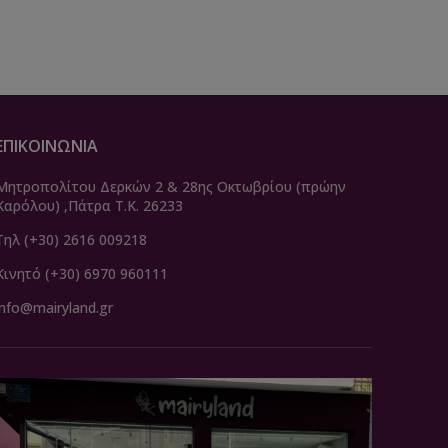
ΕΠΙΚΟΙΝΩΝΙΑ
Μητροπολίτου Δερκών 2 & 28ης Οκτωβρίου (πρώην
Καρόλου) ,Πάτρα Τ.Κ. 26233
Τηλ (+30) 2616 009218
Κινητό (+30) 6970 960111
info@mairyland.gr