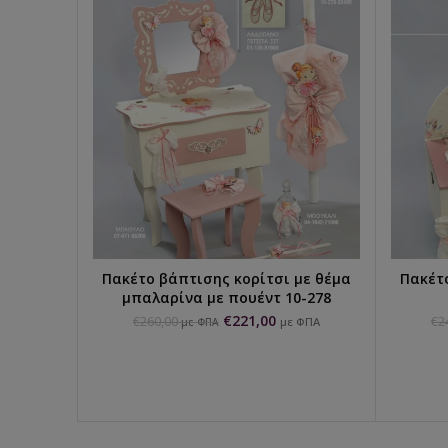
Πακέτο βάπτισης κορίτσι με θέμα
Πακέτ
ΕΠΙΛΟΓΉ...
μπαλαρίνα με πουέντ 10-278
€
221,00
€
260,00
€
2
με ΦΠΑ
με ΦΠΑ