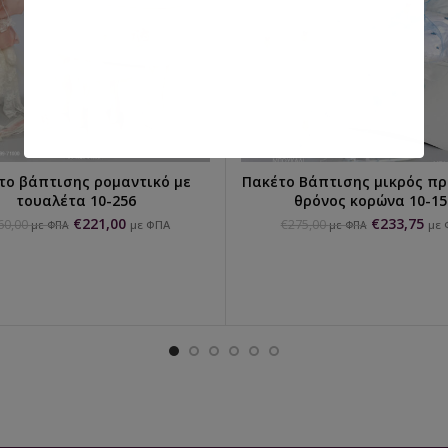
το βάπτισης ρομαντικό με
Πακέτο Βάπτισης μικρός π
ΕΠΙΛΟΓΉ...
ΕΠΙΛΟΓΉ...
τουαλέτα 10-256
θρόνος κορώνα 10-15
€
221,00
€
233,75
60,00
€
275,00
με ΦΠΑ
με 
με ΦΠΑ
με ΦΠΑ