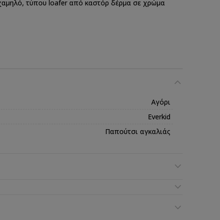
αμηλό, τύπου loafer από καστόρ δέρμα σε χρώμα
Αγόρι
Everkid
Παπούτσι αγκαλιάς