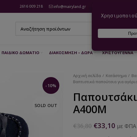
2616 009 218
info@mairyland.gr
6970 960 111
ΠΑΙΔΙΚΌ ΔΩΜΆΤΙΟ
ΔΙΑΚΌΣΜΗΣΗ – ΔΏΡΑ
ΧΡΙΣΤΟΎΓΕΝΝΑ
Αρχική σελίδα
Κατάστημα
Βα
Βαπτιστικά παπούτσια για αγόρι
-10%
Παπουτσάκι
Α400Μ
SOLD OUT
€
33,10
€
36,80
με ΦΠΑ