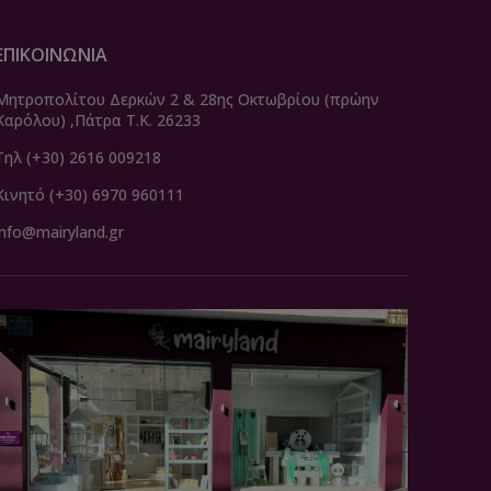
ΕΠΙΚΟΙΝΩΝΙΑ
Μητροπολίτου Δερκών 2 & 28ης Οκτωβρίου (πρώην
Καρόλου) ,Πάτρα Τ.Κ. 26233
Τηλ (+30) 2616 009218
Κινητό (+30) 6970 960111
info@mairyland.gr