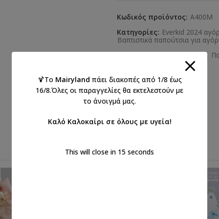
Κωδικός προϊόντος:
Α400Μ
Κατηγορίες:
Everkid 2024 αγό
Βαπτιστικά παπούτσια για αγόρ
Ετικέτες:
αγόρια
,
βάπτιση
,
Πα
Κοινοποιήστε:
🍹Το
Mairyland
πάει διακοπές από 1/8 έως
16/8.Όλες οι παραγγελίες θα εκτελεστούν με
το άνοιγμά μας.
Καλό Καλοκαίρι σε όλους με υγεία!
This will close in
15
seconds