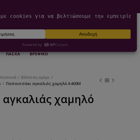
0
ΕΊΣΟΔΟΣ / ΕΓΓΡΑΦΉ
€
0,00
ΠΆΣΧΑ
ΒΡΕΦΙΚΌ
πτιστικά
Βάπτιση αγόρι
α
Παπουτσάκι αγκαλιάς χαμηλό Α400Μ
 αγκαλιάς χαμηλό