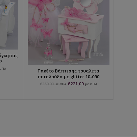
ρίγκηπας
Μποτ
7
χρώ
ΦΠΑ
Πακέτο Βάπτισης τουαλέτα
ΕΠΙΛΟΓΉ...
πεταλούδα με glitter 10-090
€
221,00
€
260,00
με ΦΠΑ
με ΦΠΑ