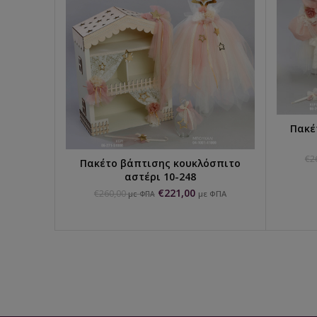
Πακέ
€
2
Πακέτο βάπτισης κουκλόσπιτο
ΕΠΙΛΟΓΉ...
αστέρι 10-248
€
221,00
€
260,00
με ΦΠΑ
με ΦΠΑ