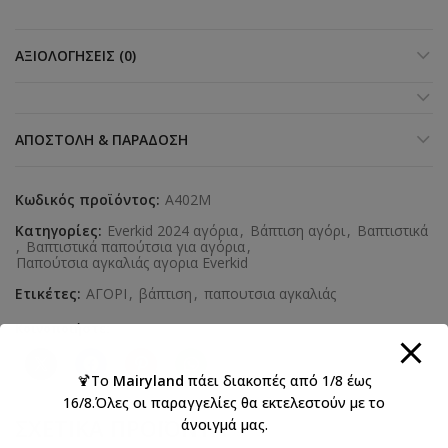
ΑΞΙΟΛΟΓΉΣΕΙΣ (0)
ΑΠΟΣΤΟΛΉ & ΠΑΡΆΔΟΣΗ
Κωδικός προϊόντος:
Α402Μ
Κατηγορίες:
Everkid 2024 αγόρια
,
Βάπτιση αγόρι
,
Βαπτιστικά
,
Βαπτιστικά παπούτσια για αγόρια
,
Παπούτσια αγκαλιάς αγορια Everkid
Ετικέτες:
ΑΓΟΡΙ
,
βάπτιση
,
παπουτσια αγκαλιάς
Κοινοποιήστε:
🍹Το
Mairyland
πάει διακοπές από 1/8 έως
16/8.Όλες οι παραγγελίες θα εκτελεστούν με το
ΣΧΕΤΙΚΆ ΠΡΟΪΌΝΤΑ
άνοιγμά μας.