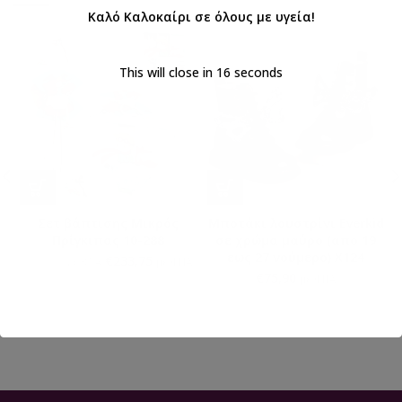
Καλό Καλοκαίρι σε όλους με υγεία!
This will close in
16
seconds
Σετ βάπτισης Μικρός
Μποτάκι λουστρίνι Everkid
Πρίγκιπας 10-288
σε χρώμα μαύρο (απο 19
εως 27 νούμερο) X124
€
233,75
€
275,00
με ΦΠΑ
με ΦΠΑ
€
75,90
με ΦΠΑ