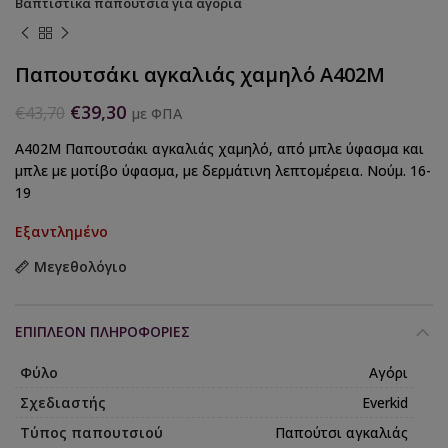
Βαπτιστικά παπούτσια για αγόρια
Παπουτσάκι αγκαλιάς χαμηλό Α402Μ
€
39,30
€
43,70
με ΦΠΑ
A402Μ Παπουτσάκι αγκαλιάς χαμηλό, από μπλε ύφασμα και
μπλε με μοτίβο ύφασμα, με δερμάτινη λεπτομέρεια. Νούμ. 16-
19
Εξαντλημένο
Μεγεθολόγιο
ΕΠΙΠΛΈΟΝ ΠΛΗΡΟΦΟΡΊΕΣ
Φύλο
Αγόρι
Σχεδιαστής
Everkid
Τύπος παπουτσιού
Παπούτσι αγκαλιάς