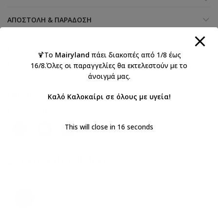
ΑΠΟΣΤΟΛΉ & ΠΑΡΆΔΟΣΗ
Κωδικός προϊόντος:
A603T
🍹Το
Mairyland
πάει διακοπές από 1/8 έως
Κατηγορίες:
Everkid 2026 Αγόρια
,
Βάπτιση αγόρι
,
Βαπτιστικά
16/8.Όλες οι παραγγελίες θα εκτελεστούν με το
,
Βαπτιστικά παπούτσια για αγόρια
,
άνοιγμά μας.
Παπούτσια αγκαλιάς αγορια Everkid
Ετικέτες:
ΑΓΟΡΙ
,
βάπτιση
,
παπουτσια αγκαλιάς
Καλό Καλοκαίρι σε όλους με υγεία!
Κοινοποιήστε:
This will close in
16
seconds
ΣΧΕΤΙΚΆ ΠΡΟΪΌΝΤΑ
-10%