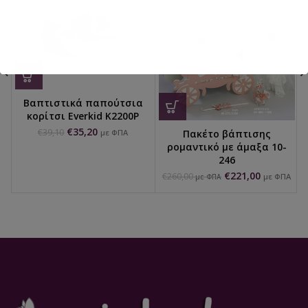
Βαπτιστικά παπούτσια
κορίτσι Everkid K2200Ρ
€
35,20
€
39,10
Πακέτο βάπτισης
με ΦΠΑ
ρομαντικό με άμαξα 10-
246
€
221,00
€
260,00
με ΦΠΑ
με ΦΠΑ