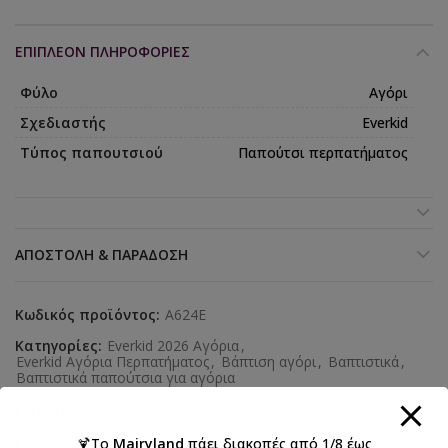
ΕΠΙΠΛΈΟΝ ΠΛΗΡΟΦΟΡΊΕΣ
Φύλο
Αγόρι
Σχεδιαστής
Everkid
Τύπος παπουτσιού
Παπούτσι περπατήματος
ΑΠΟΣΤΟΛΉ & ΠΑΡΆΔΟΣΗ
Κωδικός προϊόντος:
A624E
Κατηγορίες:
Everkid 2026 Αγόρια
,
Everkid Αγόρια Περπατήματος
,
Βάπτιση αγόρι
,
Βαπτιστικά
,
Βαπτιστικά παπούτσια για αγόρια
Ετικέτες:
ΑΓΟΡΙ
,
βάπτιση
,
Παπούτσια περπατήματος
🍹Το
Mairyland
πάει διακοπές από 1/8 έως
Κοινοποιήστε: