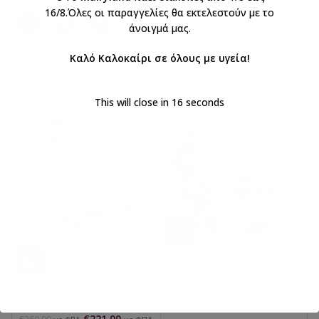
16/8.Όλες οι παραγγελίες θα εκτελεστούν με το
άνοιγμά μας.
Καλό Καλοκαίρι σε όλους με υγεία!
ΣΧΕΤΙΚΆ ΠΡΟΪΌΝΤΑ
This will close in
16
seconds
Πακέτο Βάπτισης αγόρι
ναυτικό άγκυρα 29-051
€
204,00
Πακέτο βάπτισης νεράιδα
€
240,00
με ΦΠΑ
με ΦΠΑ
κουτί παιχνιδιών 10-161
€
221,00