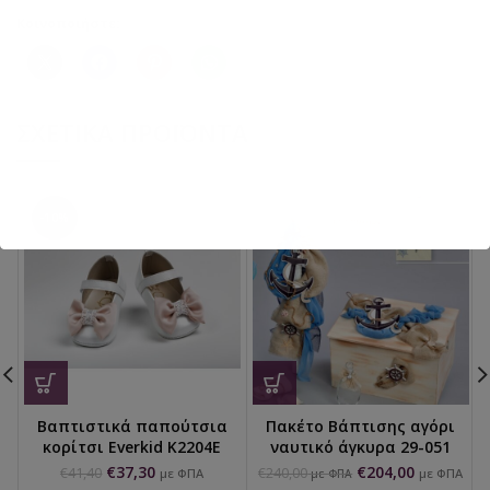
Κοινοποιήστε:
ΣΧΕΤΙΚΆ ΠΡΟΪΌΝΤΑ
-10%
Βαπτιστικά παπούτσια
Πακέτο Βάπτισης αγόρι
κορίτσι Everkid K2204Ε
ναυτικό άγκυρα 29-051
€
37,30
€
204,00
€
41,40
€
240,00
με ΦΠΑ
με ΦΠΑ
με ΦΠΑ