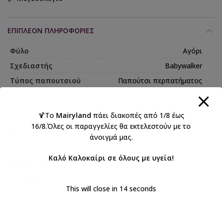
ΕΠΙΠΛΈΟΝ ΠΛΗΡΟΦΟΡΊΕΣ
Φύλο
Αγόρι
Σχεδιαστής
Babywalker
Τύπος παπουτσιού
Παπούτσι περπατήματος
🍹Το
Mairyland
πάει διακοπές από 1/8 έως
16/8.Όλες οι παραγγελίες θα εκτελεστούν με το
ΑΠΟΣΤΟΛΉ & ΠΑΡΆΔΟΣΗ
άνοιγμά μας.
Καλό Καλοκαίρι σε όλους με υγεία!
Κωδικός προϊόντος:
BS3093B
Κατηγορίες:
BABYWALKER 2026 Αγόρι
,
Babywalker Size Guide 4
,
Βάπτιση αγόρι
,
Βαπτιστικά
,
This will close in
14
seconds
Βαπτιστικά παπούτσια για αγόρια
Ετικέτες:
BABYWALKER
,
ΑΓΟΡΙ
,
βάπτιση
,
Παπούτσια περπατήματος