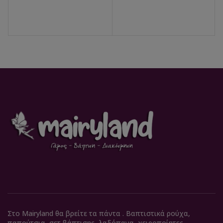
Στο Mairyland θα βρείτε τα πάντα . Βαπτιστικά ρούχα,
παπούτσια, σετ βάπτισης, λαδόπανα, χειροποίητες