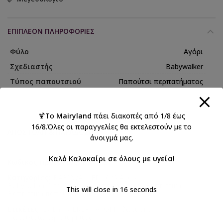
ΕΠΙΠΛΈΟΝ ΠΛΗΡΟΦΟΡΊΕΣ
Φύλο
Αγόρι
Σχεδιαστής
Babywalker
Τύπος παπουτσιού
Παπούτσι περπατήματος
🍹Το
Mairyland
πάει διακοπές από 1/8 έως
16/8.Όλες οι παραγγελίες θα εκτελεστούν με το
ΑΠΟΣΤΟΛΉ & ΠΑΡΆΔΟΣΗ
άνοιγμά μας.
Καλό Καλοκαίρι σε όλους με υγεία!
Κωδικός προϊόντος:
BS3092
Κατηγορίες:
BABYWALKER 2026 Αγόρι
,
Babywalker Size Guide 4
,
Βάπτιση αγόρι
,
Βαπτιστικά
,
This will close in
15
seconds
Βαπτιστικά παπούτσια για αγόρια
Ετικέτες:
BABYWALKER
,
ΑΓΟΡΙ
,
βάπτιση
,
Παπούτσια περπατήματος