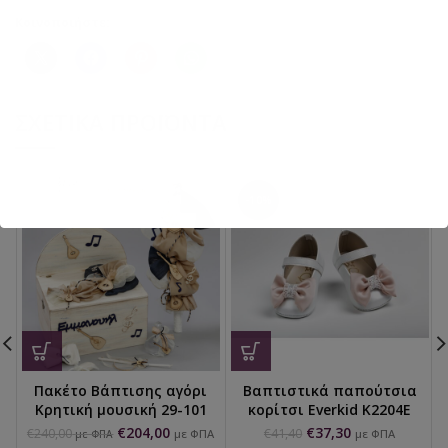
Κοινοποιήστε:
ΣΧΕΤΙΚΆ ΠΡΟΪΌΝΤΑ
-10%
Πακέτο Βάπτισης αγόρι
Βαπτιστικά παπούτσια
Κρητική μουσική 29-101
κορίτσι Everkid K2204Ε
€
204,00
€
37,30
€
240,00
€
41,40
με ΦΠΑ
με ΦΠΑ
με ΦΠΑ