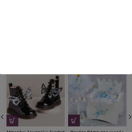
Ετικέτες:
BABYWALKER
,
ΑΓΟΡΙ
,
βάπτιση
,
Παπούτδια περπατήματος
Κοινοποιήστε:
ΣΧΕΤΙΚΆ ΠΡΟΪΌΝΤΑ