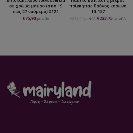
Μποτάκι λουστρίνι Everkid
Πακέτο Βάπτισης μικρός
σε χρώμα μαύρο (απο 19
πρίγκηπας θρόνος κορώνα
εως 27 νούμερο) X124
10-157
€
75,90
€
233,75
€
275,00
με ΦΠΑ
με ΦΠΑ
με ΦΠΑ