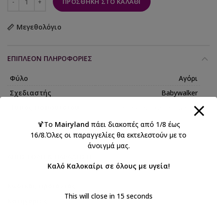
ΠΡΟΣΘΉΚΗ ΣΤΟ ΚΑΛΆΘΙ
Μεγεθολόγιο
ΕΠΙΠΛΈΟΝ ΠΛΗΡΟΦΟΡΊΕΣ
Φύλο
Αγόρι
Σχεδιαστής
Babywalker
Τύπος παπουτσιού
Παπούτσι περπατήματος
🍹Το
Mairyland
πάει διακοπές από 1/8 έως
16/8.Όλες οι παραγγελίες θα εκτελεστούν με το
άνοιγμά μας.
ΑΠΟΣΤΟΛΉ & ΠΑΡΆΔΟΣΗ
Καλό Καλοκαίρι σε όλους με υγεία!
Κωδικός προϊόντος:
EXC5311B
This will close in
15
seconds
Κατηγορίες:
BABYWALKER 2026 Αγόρι
,
Babywalker Size Guide 4
,
Βάπτιση αγόρι
,
Βαπτιστικά
,
Βαπτιστικά παπούτσια για αγόρια