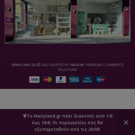
MAIRYLAND.GR
2022 CREATED BY
VALKOM
. PREMIUM E-COMMERCE
SOLUTIONS.
🍹Το Mairyland.gr πάει διακοπές από 1/8
έως 16/8. Οι παραγγελίες σας θα
0
εξυπηρετηθούν από τις 20/08.
Καλάθι
Ο Λογαριασμός μου