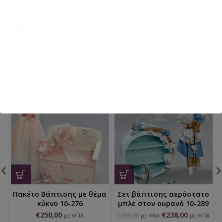
Κοινοποιήστε:
ΣΧΕΤΙΚΆ ΠΡΟΪΌΝΤΑ
Πακέτο Βάπτισης με θέμα
Σετ βάπτισης αερόστατο
κύκνο 10-276
μπλε στον ουρανό 10-289
€
250,00
€
238,00
€
280,00
με ΦΠΑ
με ΦΠΑ
με ΦΠΑ