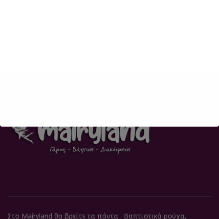
Στο Mairyland θα βρείτε τα πάντα . Βαπτιστικά ρούχα,