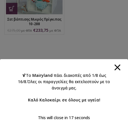
Σετ βάπτισης Μικρός Πρίγκιπας
10-288
€
233,75
€
275,00
με ΦΠΑ
με ΦΠΑ
🍹Το
Mairyland
πάει διακοπές από 1/8 έως
16/8.Όλες οι παραγγελίες θα εκτελεστούν με το
άνοιγμά μας.
Καλό Καλοκαίρι σε όλους με υγεία!
This will close in
17
seconds