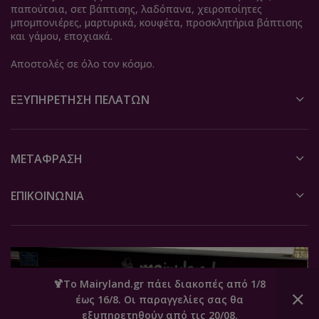
παπούτσια, σετ βάπτισης, λαδόπανα, χειροποίητες
μπομπονιέρες, μαρτυρικά, κουφέτα, προσκλητήρια βάπτισης
και γάμου, εποχιακά.
Αποστολές σε όλο τον κόσμο.
ΕΞΥΠΗΡΈΤΗΣΗ ΠΕΛΑΤΏΝ
ΜΕΤΆΦΡΑΣΗ
ΕΠΙΚΟΙΝΩΝΙΑ
🍹Το Mairyland.gr πάει διακοπές από 1/8
έως 16/8. Οι παραγγελίες σας θα
0
εξυπηρετηθούν από τις 20/08.