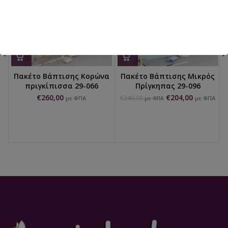
Πακέτο Βάπτισης Κορώνα
Πακέτο Βάπτισης Μικρός
πριγκίπισσα 29-066
Πρίγκηπας 29-096
€
260,00
€
204,00
€
240,00
με ΦΠΑ
με ΦΠΑ
με ΦΠΑ