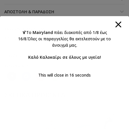
ΑΠΟΣΤΟΛΉ & ΠΑΡΆΔΟΣΗ
Κωδικός προϊόντος:
K612E
🍹Το
Mairyland
πάει διακοπές από 1/8 έως
Κατηγορίες:
Everkid 2026 Κορίτσι
,
Βάπτιση κορίτσι
,
16/8.Όλες οι παραγγελίες θα εκτελεστούν με το
Βαπτιστικά
,
Βαπτιστικά παπούτσια για κορίτσι
,
άνοιγμά μας.
Παπούτσια αγκαλιάς αγορια Everkid
Ετικέτες:
βάπτιση
,
κορίτσι
,
μπαλαρίνα
,
παπουτσια αγκαλιάς
Καλό Καλοκαίρι σε όλους με υγεία!
Κοινοποιήστε:
This will close in
16
seconds
ΣΧΕΤΙΚΆ ΠΡΟΪΌΝΤΑ