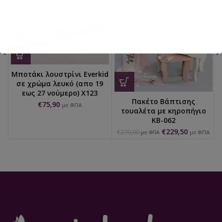
Μποτάκι λουστρίνι Everkid
σε χρώμα λευκό (απο 19
εως 27 νούμερο) X123
Πακέτο Βάπτισης
€
75,90
με ΦΠΑ
τουαλέτα με κηροπήγιο
ΚΒ-062
€
229,50
€
270,00
με ΦΠΑ
με ΦΠΑ