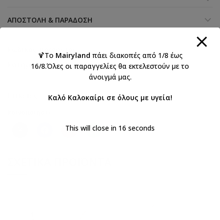
ΑΠΟΣΤΟΛΉ & ΠΑΡΆΔΟΣΗ
Κωδικός προϊόντος:
K618E
🍹Το
Mairyland
πάει διακοπές από 1/8 έως
Κατηγορίες:
Everkid 2026 Κορίτσι
,
Βάπτιση κορίτσι
,
16/8.Όλες οι παραγγελίες θα εκτελεστούν με το
Βαπτιστικά
,
Βαπτιστικά παπούτσια για κορίτσι
,
άνοιγμά μας.
Παπούτσια αγκαλιάς αγορια Everkid
Ετικέτες:
βάπτιση
,
κορίτσι
,
μπαλαρίνα
,
παπουτσια αγκαλιάς
Καλό Καλοκαίρι σε όλους με υγεία!
Κοινοποιήστε:
This will close in
16
seconds
ΣΧΕΤΙΚΆ ΠΡΟΪΌΝΤΑ