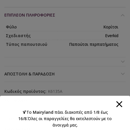
ΕΠΙΠΛΈΟΝ ΠΛΗΡΟΦΟΡΊΕΣ
Φύλο
Κορίτσι
Σχεδιαστής
Everkid
Τύπος παπουτσιού
Παπούτσι περπατήματος
ΑΠΟΣΤΟΛΉ & ΠΑΡΆΔΟΣΗ
Κωδικός προϊόντος:
K6135A
Κατηγορίες:
Everkid 2026 Κορίτσι
,
Everkid κορίτσια περπατήματος
,
Βάπτιση κορίτσι
,
Βαπτιστικά
,
Βαπτιστικά παπούτσια για κορίτσι
🍹Το
Mairyland
πάει διακοπές από 1/8 έως
16/8.Όλες οι παραγγελίες θα εκτελεστούν με το
Ετικέτες:
βάπτιση
,
κορίτσι
,
Παπούτσια περπατήματος
άνοιγμά μας.
Κοινοποιήστε: