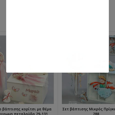
ο βάπτισης κορίτσι με θέμα
Σετ βάπτισης Μικρός Πρίγκ
ΕΠΙΛΟΓΉ...
ΕΠΙΛΟΓΉ...
ύχρωμη πεταλούδα 29-131
288