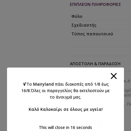
ΕΠΙΠΛΈΟΝ ΠΛΗΡΟΦΟΡΊΕΣ
Φύλο
Σχεδιαστής
Τύπος παπουτσιού
ΑΠΟΣΤΟΛΉ & ΠΑΡΆΔΟΣΗ
Κωδικός προϊόντος:
K639A-P
🍹Το
Mairyland
πάει διακοπές από 1/8 έως
Κατηγορίες:
Everkid 2026 Κορί
16/8.Όλες οι παραγγελίες θα εκτελεστούν με
Βαπτιστικά
,
Βαπτιστικά παπούτσ
το άνοιγμά μας.
Ετικέτες:
βάπτιση
,
κορίτσι
,
Π
Καλό Καλοκαίρι σε όλους με υγεία!
Κοινοποιήστε:
This will close in
15
seconds