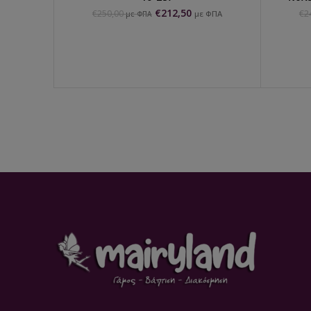
€
212,50
€
250,00
€
2
με ΦΠΑ
με ΦΠΑ