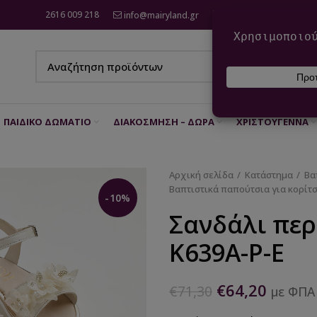
2616 009 218
info@mairyland.gr
6970 960 111
ΠΑΙΔΙΚΌ ΔΩΜΆΤΙΟ
ΔΙΑΚΌΣΜΗΣΗ – ΔΏΡΑ
ΧΡΙΣΤΟΎΓΕΝΝΑ
Αρχική σελίδα
Κατάστημα
Βα
Βαπτιστικά παπούτσια για κορίτσ
-10%
Σανδάλι περ
K639A-P-E
€
64,20
€
71,30
με ΦΠΑ