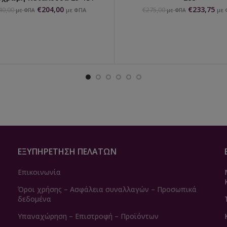
€
204,00
€
233,75
40,00
€
275,00
με ΦΠΑ
με 
με ΦΠΑ
με ΦΠΑ
ΕΞΥΠΗΡΈΤΗΣΗ ΠΕΛΑΤΏΝ
Επικοινωνία
Όροι χρήσης – Ασφάλεια συναλλαγών – Προσωπικά
δεδομένα
Υπαναχώρηση – Επιστροφή – Προϊόντων