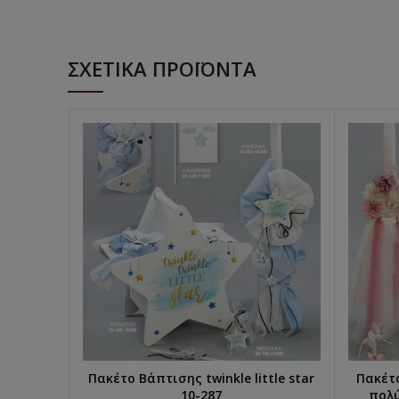
ΣΧΕΤΙΚΆ ΠΡΟΪΌΝΤΑ
Πακέτο Βάπτισης twinkle little star
Πακέτ
ΕΠΙΛΟΓΉ...
10-287
πολ