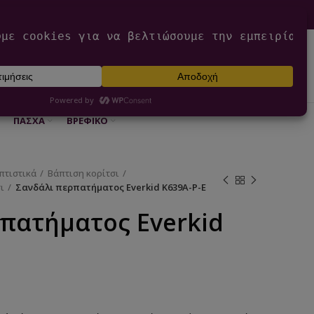
0
ΕΊΣΟΔΟΣ / ΕΓΓΡΑΦΉ
€
0,00
ΠΆΣΧΑ
ΒΡΕΦΙΚΌ
πτιστικά
Βάπτιση κορίτσι
ι
Σανδάλι περπατήματος Everkid K639A-P-E
πατήματος Everkid