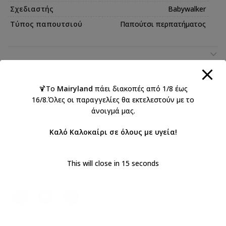
Σχεδιαστής
Babywalker
Τύπος παπουτσιού
Παπούτσι περπατήματος
ΑΠΟΣΤΟΛΉ & ΠΑΡΆΔΟΣΗ
🍹Το
Mairyland
πάει διακοπές από 1/8 έως
16/8.Όλες οι παραγγελίες θα εκτελεστούν με το
Κωδικός προϊόντος:
EXC5897I
άνοιγμά μας.
Κατηγορίες:
BABYWALKER 2026 Κορίτσι
,
Babywalker Size Guide 3
,
Βάπτιση κορίτσι
,
Βαπτιστικά
,
Καλό Καλοκαίρι σε όλους με υγεία!
Βαπτιστικά παπούτσια για κορίτσι
Ετικέτες:
BABYWALKER
,
βάπτιση
,
κορίτσι
,
Παπούτσια περπατήματος
This will close in
15
seconds
Κοινοποιήστε: