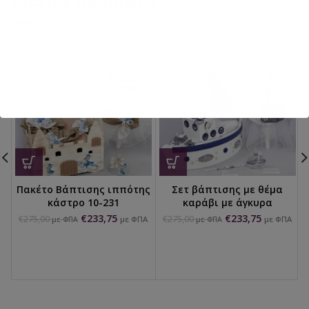
ΣΧΕΤΙΚΆ ΠΡΟΪΌΝΤΑ
Πακέτο Βάπτισης ιππότης
Σετ βάπτισης με θέμα
κάστρο 10-231
καράβι με άγκυρα
€
233,75
€
233,75
€
275,00
€
275,00
με ΦΠΑ
με ΦΠΑ
με ΦΠΑ
με ΦΠΑ