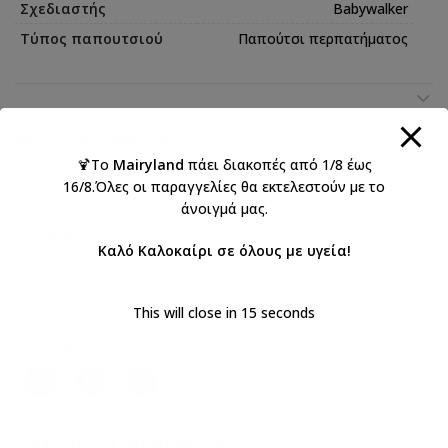
Σχεδιαστής
Babywalker
Τύπος παπουτσιού
Παπούτσι περπατήματος
ΑΠΟΣΤΟΛΉ & ΠΑΡΆΔΟΣΗ
🍹Το
Mairyland
πάει διακοπές από 1/8 έως
16/8.Όλες οι παραγγελίες θα εκτελεστούν με το
Κωδικός προϊόντος:
EXC5897P
άνοιγμά μας.
Κατηγορίες:
BABYWALKER 2026 Κορίτσι
,
Babywalker Size Guide 3
,
Βάπτιση κορίτσι
,
Βαπτιστικά
,
Καλό Καλοκαίρι σε όλους με υγεία!
Βαπτιστικά παπούτσια για κορίτσι
Ετικέτες:
BABYWALKER
,
βάπτιση
,
κορίτσι
,
Παπούτσια περπατήματος
This will close in
15
seconds
Κοινοποιήστε:
ΣΧΕΤΙΚΆ ΠΡΟΪΌΝΤΑ