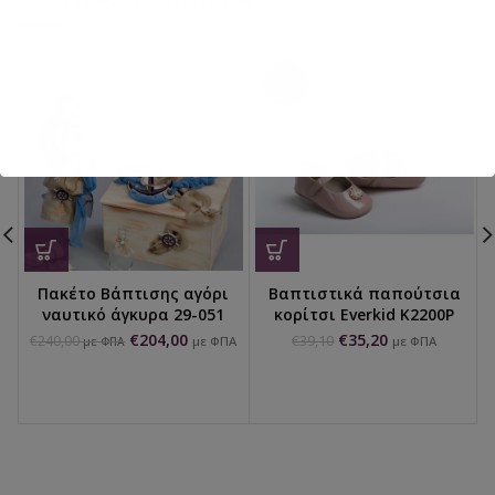
-10%
Πακέτο Βάπτισης αγόρι
Βαπτιστικά παπούτσια
ναυτικό άγκυρα 29-051
κορίτσι Everkid K2200Ρ
€
204,00
€
35,20
€
240,00
€
39,10
με ΦΠΑ
με ΦΠΑ
με ΦΠΑ