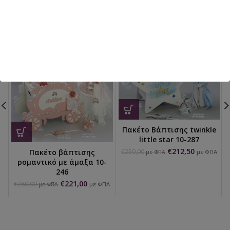
Πακέτο Βάπτισης twinkle
little star 10-287
€
212,50
€
250,00
Πακέτο βάπτισης
με ΦΠΑ
με ΦΠΑ
ρομαντικό με άμαξα 10-
246
€
221,00
€
260,00
με ΦΠΑ
με ΦΠΑ