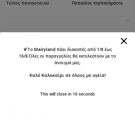
Τύπος παπουτσιού
Παπούτσι περπατήματος
ΑΠΟΣΤΟΛΉ & ΠΑΡΆΔΟΣΗ
🍹Το
Mairyland
πάει διακοπές από 1/8 έως
Κωδικός προϊόντος:
EXC5905W
16/8.Όλες οι παραγγελίες θα εκτελεστούν με το
Κατηγορίες:
BABYWALKER 2026 Κορίτσι
,
άνοιγμά μας.
Babywalker Size Guide 3
,
Babywalker Size Guide 4
,
Βάπτιση κορίτσι
,
Βαπτιστικά
,
Καλό Καλοκαίρι σε όλους με υγεία!
Βαπτιστικά παπούτσια για κορίτσι
Ετικέτες:
BABYWALKER
,
βάπτιση
,
κορίτσι
,
Παπούτσια περπατήματος
This will close in
16
seconds
Κοινοποιήστε:
ΣΧΕΤΙΚΆ ΠΡΟΪΌΝΤΑ