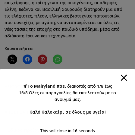
επιχείρησης, η τρίτη γενιά της οικογένειας, οι αδερφές
Ελένη, Ιωάννα και Βασιλική Σουρούδη διατηρούν μια από
τις ελάχιστες, πλέον, ελληνικές βιοτεχνίες παπουτσιών,
που συνεχίζει, με αγάπη, να ανταποκρίνεται σε όλες τις
νέες τάσεις της εποχής στο παιδικό υπόδημα, μέσα από
αδιάκοπη έρευνα και τεχνογνωσία.
Κοινοποιήστε:
🍹Το
Mairyland
πάει διακοπές από 1/8 έως
ΑΞΙΟΛΟΓΉΣΕΙΣ (0)
16/8.Όλες οι παραγγελίες θα εκτελεστούν με το
άνοιγμά μας.
ΑΠΟΣΤΟΛΉ & ΠΑΡΆΔΟΣΗ
Καλό Καλοκαίρι σε όλους με υγεία!
Κωδικός προϊόντος:
Κ2250Α
This will close in
16
seconds