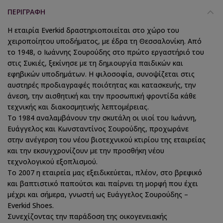
ΠΕΡΙΓΡΑΦΉ
Η εταιρία Everkid δραστηριοποιείται στο χώρο του
χειροποίητου υποδήματος, με έδρα τη Θεσσαλονίκη. Από
το 1948, ο Ιωάννης Σουρούδης στο πρώτο εργαστήριό του
στις Συκιές, ξεκίνησε με τη δημιουργία παιδικών και
εφηβικών υποδημάτων. Η φιλοσοφία, συνοψίζεται στις
αυστηρές προδιαγραφές ποιότητας και κατασκευής, την
άνεση, την αισθητική και την προσωπική φροντίδα κάθε
τεχνικής και διακοσμητικής λεπτομέρειας.
Το 1984 αναλαμβάνουν την σκυτάλη οι υιοί του Ιωάννη,
Ευάγγελος και Κωνσταντίνος Σουρούδης, προχωράνε
στην ανέγερση του νέου βιοτεχνικού κτιρίου της εταιρείας
και την εκσυγχρονίζουν με την προσθήκη νέου
τεχνολογικού εξοπλισμού.
Το 2007 η εταιρεία μας εξειδικεύεται, πλέον, στο βρεφικό
και βαπτιστικό παπούτσι και παίρνει τη μορφή που έχει
μέχρι και σήμερα, γνωστή ως Ευάγγελος Σουρούδης –
Everkid Shoes.
Συνεχίζοντας την παράδοση της οικογενειακής