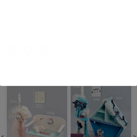
Κατηγορίες:
Everkid Κορίτσια
,
Βάπτιση κορίτσι
,
Βαπτιστικά
,
Βαπτιστικά παπούτσια για κορίτσι
Ετικέτες:
Everkid
,
βάπτιση
,
Βαπτιστικά παπούτσια
,
ΒΑΠΤΙΣΤΙΚΑ ΠΑΠΟΥΤΣΙΑ ΓΙΑ ΚΟΡΙΤΣΙΑ
,
κοριτσίστικα παπούτσια
,
πρώτα βήματα
Κοινοποιήστε:
ΣΧΕΤΙΚΆ ΠΡΟΪΌΝΤΑ