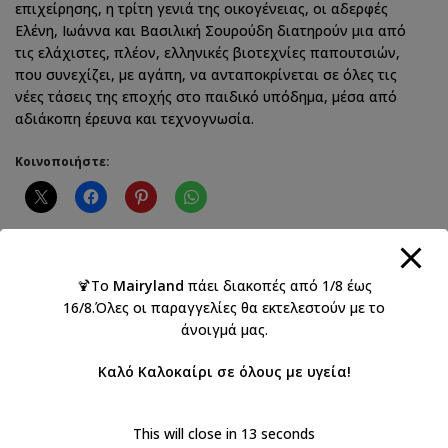
επιχείρησης, η τρίτη γενιά της οικογένειας, οι αδερφές
Ελένη, Ιωάννα και Βασιλική Σουρούδη διατηρούν μια από
τις ελάχιστες, πλέον, ελληνικές βιοτεχνίες παπουτσιών,
που συνεχίζει, με αγάπη, να ανταποκρίνεται σε όλες τις
νέες τάσεις της εποχής στο παιδικό υπόδημα, μέσα από
αδιάκοπη έρευνα και τεχνογνωσία.
Κοινοποιήστε:
🍹Το
Mairyland
πάει διακοπές από 1/8 έως
ΑΞΙΟΛΟΓΉΣΕΙΣ (0)
16/8.Όλες οι παραγγελίες θα εκτελεστούν με το
άνοιγμά μας.
ΑΠΟΣΤΟΛΉ & ΠΑΡΆΔΟΣΗ
Καλό Καλοκαίρι σε όλους με υγεία!
Κωδικός προϊόντος:
Κ2266Α
This will close in
12
seconds