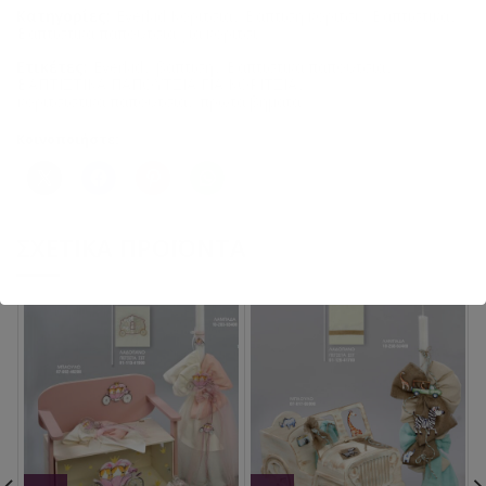
Κατηγορίες:
Everkid Κορίτσια
,
Βάπτιση κορίτσι
,
Βαπτιστικά
,
Βαπτιστικά παπούτσια για κορίτσι
Ετικέτες:
Everkid
,
βάπτιση
,
Βαπτιστικά παπούτσια
,
ΒΑΠΤΙΣΤΙΚΑ ΠΑΠΟΥΤΣΙΑ ΓΙΑ ΚΟΡΙΤΣΙΑ
,
κοριτσίστικα παπούτσια
,
πρώτα βήματα
Κοινοποιήστε:
ΣΧΕΤΙΚΆ ΠΡΟΪΌΝΤΑ