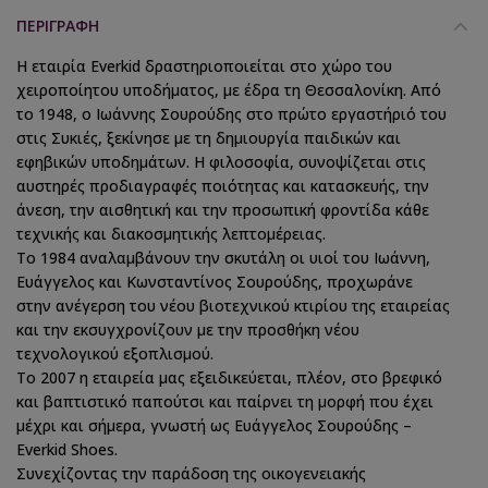
ΠΕΡΙΓΡΑΦΉ
Η εταιρία Everkid δραστηριοποιείται στο χώρο του
χειροποίητου υποδήματος, με έδρα τη Θεσσαλονίκη. Από
το 1948, ο Ιωάννης Σουρούδης στο πρώτο εργαστήριό του
στις Συκιές, ξεκίνησε με τη δημιουργία παιδικών και
εφηβικών υποδημάτων. Η φιλοσοφία, συνοψίζεται στις
αυστηρές προδιαγραφές ποιότητας και κατασκευής, την
άνεση, την αισθητική και την προσωπική φροντίδα κάθε
τεχνικής και διακοσμητικής λεπτομέρειας.
Το 1984 αναλαμβάνουν την σκυτάλη οι υιοί του Ιωάννη,
Ευάγγελος και Κωνσταντίνος Σουρούδης, προχωράνε
στην ανέγερση του νέου βιοτεχνικού κτιρίου της εταιρείας
και την εκσυγχρονίζουν με την προσθήκη νέου
τεχνολογικού εξοπλισμού.
Το 2007 η εταιρεία μας εξειδικεύεται, πλέον, στο βρεφικό
και βαπτιστικό παπούτσι και παίρνει τη μορφή που έχει
μέχρι και σήμερα, γνωστή ως Ευάγγελος Σουρούδης –
Everkid Shoes.
Συνεχίζοντας την παράδοση της οικογενειακής